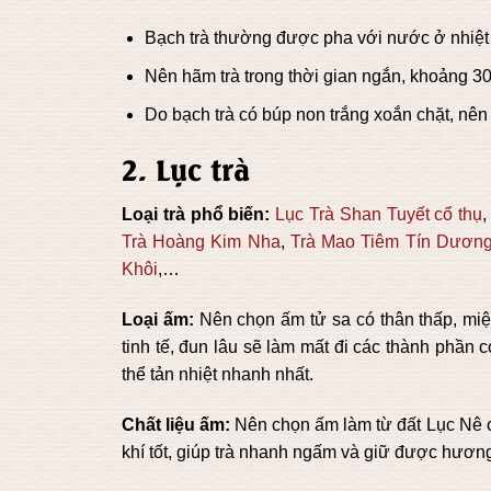
Bạch trà thường được pha với nước ở nhiệt
Nên hãm trà trong thời gian ngắn, khoảng 30 
Do bạch trà có búp non trắng xoắn chặt, nên
2. Lục trà
Loại trà phổ biến:
Lục Trà Shan Tuyết cổ thụ
Trà Hoàng Kim Nha
,
Trà Mao Tiêm Tín Dươn
Khôi
,…
Loại ấm:
Nên chọn ấm tử sa có thân thấp, m
tinh tế, đun lâu sẽ làm mất đi các thành phần 
thể tản nhiệt nhanh nhất.
Chất liệu ấm:
Nên chọn ấm làm từ đất Lục Nê có
khí tốt, giúp trà nhanh ngấm và giữ được hương