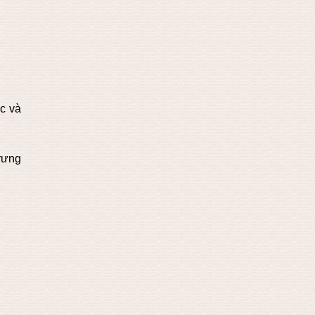
c và
rưng