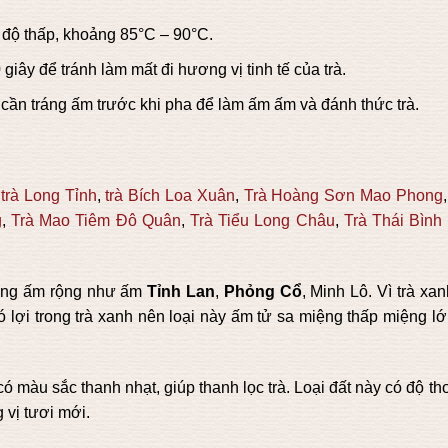
 độ thấp, khoảng 85°C – 90°C.
giây để tránh làm mất đi hương vị tinh tế của trà.
 cần tráng ấm trước khi pha để làm ấm ấm và đánh thức trà.
,
trà Long Tỉnh
,
trà Bích Loa Xuân
,
Trà Hoàng Sơn Mao Phong
g
,
Trà Mao Tiêm Đô Quân
,
Trà Tiểu Long Châu
,
Trà Thái Bình
iệng ấm rộng như ấm
Tỉnh Lan
,
Phỏng Cổ
, Minh Lô. Vì trà xan
có lợi trong trà xanh nên loại này ấm tử sa miệng thấp miệng l
 màu sắc thanh nhạt, giúp thanh lọc trà. Loại đất này có độ t
 vị tươi mới.