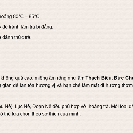
khoảng 80°C – 85°C.
 để tránh làm trà bị đắng.
 đánh thức trà.
m không quá cao, miệng ấm rộng như ấm
Thạch Biều
,
Đức Ch
g gian để lan tỏa hương vị và hạn chế làm mất đi hương thơm
u Nê), Lục Nê, Đoạn Nê đều phù hợp với hoàng trà. Mỗi loại đấ
 thể lựa chọn theo sở thích của mình.