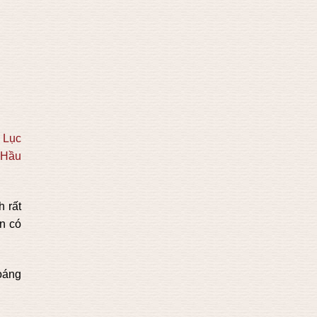
,
Lục
 Hầu
h rất
ớn có
hoáng