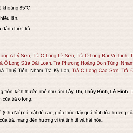
ộ khoảng 85°C.
hiều lần.
 đánh thức trà.
Long A Lý Sơn
,
Trà Ô Long Lê Sơn
,
Trà Ô Long Đại Vũ Lĩnh
,
T
rà Ô Long Sữa Đài Loan
,
Trà Phượng Hoàng Đơn Tùng
,
Nham
rà Thuỷ Tiên, Nham Trà Kỳ Lan,
Trà Ô Long Cao Sơn
,
Trà 
ng tròn, kích thước nhỏ như ấm
Tây Thi
,
Thủy Bình
,
Lê Hình
. 
 của trà ô long.
(Chu Nê) có mật độ cao, giúp thúc đẩy quá trình tỏa hương của
của trà, mang đến hương vị trà tinh tế và hài hòa.