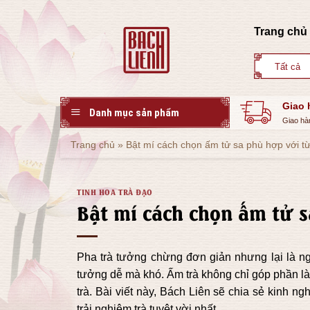
Skip
to
Trang chủ
content
Giao 
Danh mục sản phẩm
Giao hà
Trang chủ
»
Bật mí cách chọn ấm tử sa phù hợp với từn
TINH HOA TRÀ ĐẠO
Bật mí cách chọn ấm tử s
Pha trà tưởng chừng đơn giản nhưng lại là ngh
tưởng dễ mà khó. Ấm trà không chỉ góp phần l
trà. Bài viết này, Bách Liên sẽ chia sẻ kinh n
trải nghiệm trà tuyệt vời nhất.