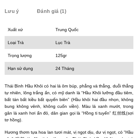
Lưu ý
Đánh giá (1)
Xuất xứ
Trung Quốc
Loại Trà
Lục Trà
Trọng lượng
125gr
Hạn sử dụng
24 Tháng
Thái Bình Hầu Khôi có hai lá ôm búp, phẳng và thẳng, duỗi thẳng
tự nhiên, lông trắng ẩn, có mỹ danh là “Hầu Khôi lưỡng đầu tiêm,
bất tán bất kiều bất quyển biên” (Hầu khôi hai đầu nhọn, không
bung không vênh, không cuốn viền). Màu lá xanh mướt, trong
gân lá xanh hơi ẩn đỏ, dân gian gọi là “Hồng ti tuyến”
红丝线
(sợi
tơ hồng).
Hương thơm tựa hoa lan tươi mát, vị ngọt dịu, dư vị ngọt, có “Hầu