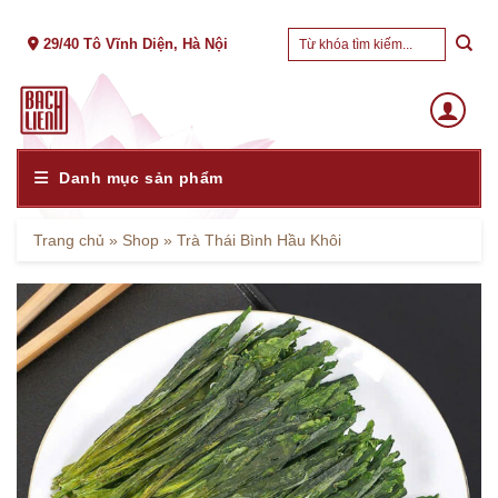
Skip
Tìm
to
29/40 Tô Vĩnh Diện, Hà Nội
kiếm:
content
Danh mục sản phẩm
Trang chủ
»
Shop
»
Trà Thái Bình Hầu Khôi