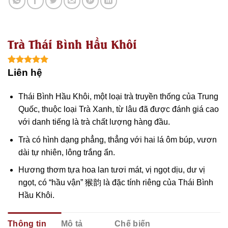
Trà Thái Bình Hầu Khôi
5.00
1
trên 5
Liên hệ
dựa trên
đánh giá
Thái Bình Hầu Khôi, một loại trà truyền thống của Trung
Quốc, thuộc loại Trà Xanh, từ lâu đã được đánh giá cao
với danh tiếng là trà chất lượng hàng đầu.
Trà có hình dạng phẳng, thẳng với hai lá ôm búp, vươn
dài tự nhiên, lông trắng ẩn.
Hương thơm tựa hoa lan tươi mát, vị ngọt dịu, dư vị
ngọt, có “hầu vận”
猴韵
là đặc tính riêng của Thái Bình
Hầu Khôi.
Thông tin
Mô tả
Chế biến