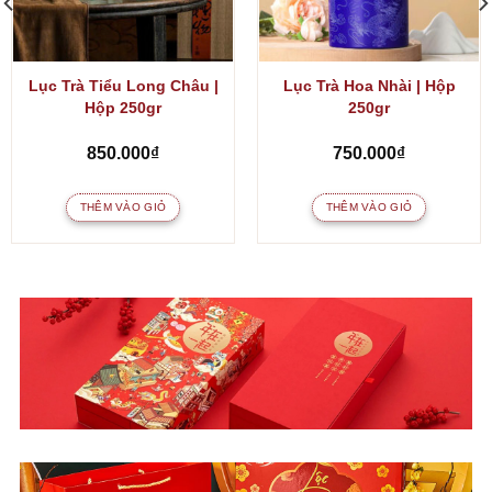
Lục Trà Tiểu Long Châu |
Lục Trà Hoa Nhài | Hộp
Hộp 250gr
250gr
850.000
₫
750.000
₫
THÊM VÀO GIỎ
THÊM VÀO GIỎ