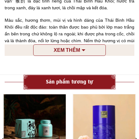
vận”
猴韵
là đặc tính riêng của Thái Bình Hầu Khôi; nước trà
trong xanh, đáy lá xanh tươi, lá chồi mập và kết đóa.
Màu sắc, hương thơm, mùi vị và hình dáng của Thái Bình Hầu
Khôi đều rất độc đáo: toàn thân được bao phủ bởi lớp mao trắng
ẩn bên trong chứ không lộ ra ngoài; khi được pha trong cốc, chồi
và lá thành đóa, nổi lơ lửng hoặc chìm. Nếm thử hương vị có mùi
thơm, êm dịu và sảng khoái, dư vị kéo dài, thường có ý niệm
XEM THÊM
là “Pha nước đầu có mùi thơm nồng, pha nước thứ hai có vị đậm,
pha nước thứ ba và thứ tư vẫn còn vương hương thơm tinh tế.”
Sản phẩm tương tự