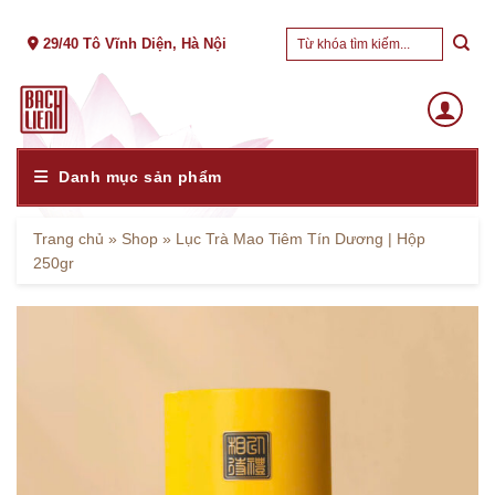
Skip
Tìm
to
29/40 Tô Vĩnh Diện, Hà Nội
kiếm:
content
Danh mục sản phẩm
Trang chủ
»
Shop
»
Lục Trà Mao Tiêm Tín Dương | Hộp
250gr