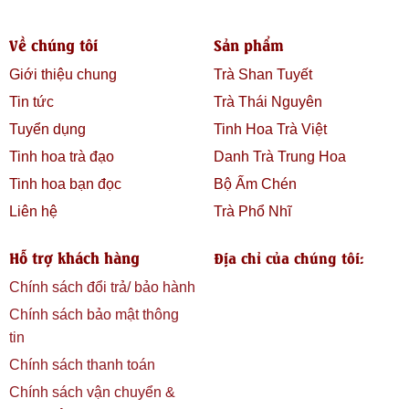
trước rồi rót nước theo vòng tròn, giúp búp trà xoay nhẹ và
bung đều.
Về chúng tôi
Sản phẩm
Dùng ấm/ly thủy tinh
để quan sát búp trà lơ lửng – một phần
Giới thiệu chung
Trà Shan Tuyết
của trải nghiệm tao nhã.
Tin tức
Trà Thái Nguyên
Tránh đậy kín nắp khi hãm trà – để giữ được hương tự nhiên
của trà xanh.
Tuyển dụng
Tinh Hoa Trà Việt
Tinh hoa trà đạo
Danh Trà Trung Hoa
Tinh hoa bạn đọc
Bộ Ấm Chén
Liên hệ
Trà Phổ Nhĩ
Hỗ trợ khách hàng
Địa chỉ của chúng tôi:
Chính sách đổi trả/ bảo hành
Chính sách bảo mật thông
tin
Chính sách thanh toán
Chính sách vận chuyển &