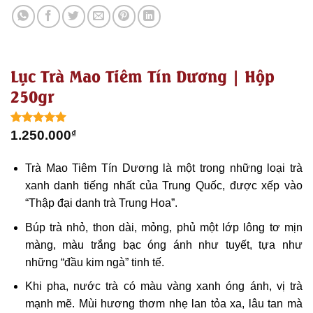
Lục Trà Mao Tiêm Tín Dương | Hộp
250gr
5.00
1
trên 5
1.250.000
₫
dựa trên
đánh giá
Trà Mao Tiêm Tín Dương là một trong những loại trà
xanh danh tiếng nhất của Trung Quốc, được xếp vào
“Thập đại danh trà Trung Hoa”.
Búp trà nhỏ, thon dài, mỏng, phủ một lớp lông tơ mịn
màng, màu trắng bạc óng ánh như tuyết, tựa như
những “đầu kim ngà” tinh tế.
Khi pha, nước trà có màu vàng xanh óng ánh, vị trà
mạnh mẽ. Mùi hương thơm nhẹ lan tỏa xa, lâu tan mà