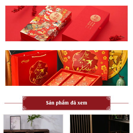
mang lại cảm giác khoan khoái, dễ chịu.
Thức trà mang lại cảm giác
tỉnh táo nhẹ nhàng
,
không quá
kích thích
như cà phê hay hồng trà. Phù hợp cho người thích
trà có độ chát thanh, ngọt hậu rõ rệt
và mong muốn
một
trải nghiệm nhẹ nhàng, thư giãn
.
Hướng dẫn pha Trà Mao Tiêm Tín Dương
Dưới đây là
hướng dẫn pha Trà Mao Tiêm Tín Dương
đúng
cách để bạn cảm nhận trọn vẹn
hương – sắc – vị
đặc trưng của
loại trà xanh nổi tiếng này:
Nguyên liệu & Dụng cụ cần chuẩn bị
Trà Mao Tiêm Tín Dương
: 3–5g (cho 150–200ml nước)
Nước pha trà
: Nước tinh khiết, nước suối thiên nhiên, không
dùng nước máy chưa lọc
Sản phẩm đã xem
Nhiệt độ nước
: 75–85°C (nước không được quá sôi, vì trà
xanh non dễ bị “chín ép” và đắng gắt)
Dụng cụ pha
: Ấm thủy tinh, ấm sứ trắng hoặc ly cao để thấy
được màu nước trà; Tống trà (nếu có); Chén uống trà (chén