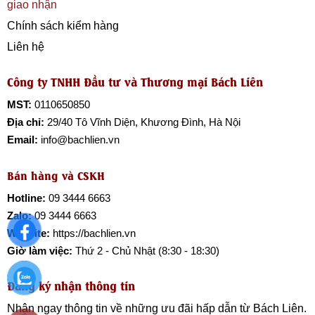
giao nhận
Chính sách kiểm hàng
Liên hệ
Công ty TNHH Đầu tư và Thương mại Bách Liên
MST:
0110650850
Địa chỉ:
29/40 Tô Vĩnh Diện, Khương Đình, Hà Nội
Email:
info@bachlien.vn
Bán hàng và CSKH
Hotline:
09 3444 6663
Zalo:
09 3444 6663
Website:
https://bachlien.vn
Giờ làm việc:
Thứ 2 - Chủ Nhật (8:30 - 18:30)
Đăng ký nhận thông tin
Nhận ngay thông tin về những ưu đãi hấp dẫn từ
Bách Liên
.