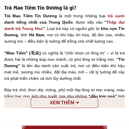
Trà Mao Tiêm Tín Dương là gì?
Trà Mao Tiêm Tín Dương
là một trong những loại
trà xanh
danh tiếng nhất của Trung Quốc
, được xếp vào
“
Thập đại
danh trà Trung Hoa
”
. Loại trà này có nguồn gốc từ
khu vực Tín
Dương
, tỉnh
Hà Nam
, nơi có khí hậu ôn hòa, độ ẩm cao, nhiều
sương mù – điều kiện lý tưởng để trồng chè chất lượng cao.
“Mao Tiêm” (毛尖)
có nghĩa là “chồi nhọn có lông tơ” – vì lá trà
được hái là những búp non mảnh, có phủ lông tơ trắng mịn.
“Tín
Dương”
là tên địa danh sản xuất trà, nơi có điều kiện khí hậu
mát mẻ, sương mù nhiều, đất đai màu mỡ – rất lý tưởng để cây
trà phát triển chậm và tích lũy dưỡng chất.
Búp trà nhỏ, thon dài, mỏng, phủ một lớp lông tơ mịn màng, màu
trắng bạc óng ánh như tuyết, tựa như những
“đầu kim ngà”
tinh
tế. Chỉ dùng
một tôm một lá non
hái vào vụ xuân – thời điểm trà
XEM THÊM
đạt độ ngon và hàm lượng dưỡng chất cao nhất.
Được vinh danh là một trong
Mười loại trà nổi tiếng nhất Trung
Quốc
từ thời nhà Thanh đến nay. Từng được chọn làm
quà tiến