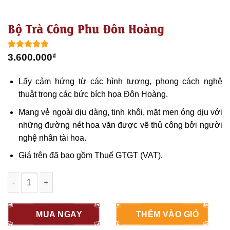
Bộ Trà Công Phu Đôn Hoàng
5.00
1
trên 5
3.600.000
₫
dựa trên
đánh giá
Lấy cảm hứng từ các hình tượng, phong cách nghệ
thuật trong các bức bích họa Đôn Hoàng.
Mang vẻ ngoài dịu dàng, tinh khôi, mặt men óng dịu với
những đường nét hoa văn được vẽ thủ công bởi người
nghệ nhân tài hoa.
Giá trên đã bao gồm Thuế GTGT (VAT).
Bộ Trà Công Phu Đôn Hoàng số lượng
MUA NGAY
THÊM VÀO GIỎ