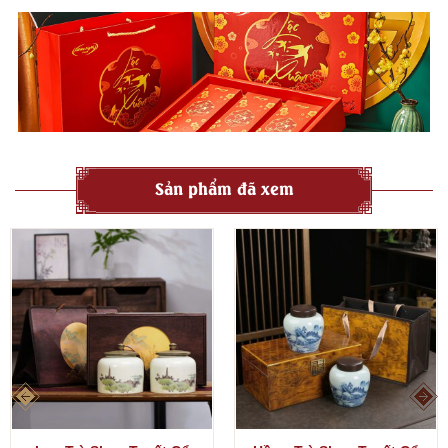
tử), phù hợp cho buổi trà đàm thân mật.
Tống trà: Dùng để đựng trà đã pha từ ấm ra trước khi rót vào
các chén quân, đảm bảo hương vị đồng đều.
Khay trà: Dùng để hứng nước thừa trong quá trình pha,
thường có thiết kế phù hợp với phong cách tổng thể của bộ
trà.
Các phụ kiện khác (tùy bộ): Có thể kèm theo lọc trà, kẹp gắp
Sản phẩm đã xem
chén, dụng cụ vệ sinh ấm…
Màu sắc và men: Thường sử dụng các tông màu trầm ấm, tự
nhiên như nâu đất, xanh rêu, vàng kem, hoặc các loại men biến
độc đáo (men lò biến) để tạo hiệu ứng thị giác đặc biệt, gợi nhớ
đến vẻ đẹp cổ kính của các di tích Đôn Hoàng.
Ý nghĩa và giá trị của Bộ Trà Công Phu Đôn Hoàng
Tôn vinh văn hóa và nghệ thuật: Bộ trà là cầu nối đưa nghệ
thuật Đôn Hoàng (vốn là di sản thế giới) vào đời sống hàng
ngày, giúp người thưởng trà cảm nhận được vẻ đẹp và chiều
sâu của nền văn minh cổ đại.