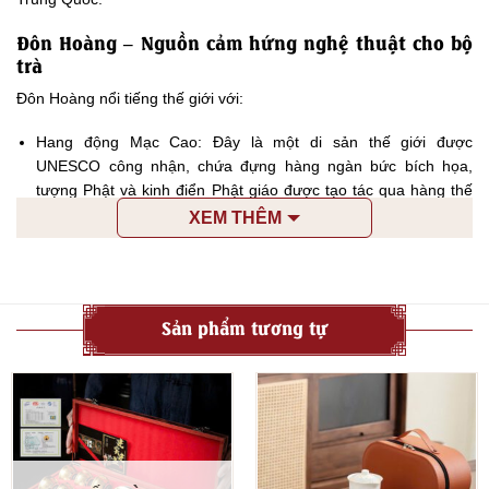
Đôn Hoàng – Nguồn cảm hứng nghệ thuật cho bộ
trà
Đôn Hoàng nổi tiếng thế giới với:
Hang động Mạc Cao: Đây là một di sản thế giới được
UNESCO công nhận, chứa đựng hàng ngàn bức bích họa,
tượng Phật và kinh điển Phật giáo được tạo tác qua hàng thế
kỷ. Nghệ thuật Đôn Hoàng mang đậm dấu ấn Phật giáo, pha
XEM THÊM
trộn hài hòa với văn hóa Trung Hoa, Ấn Độ, Ba Tư và Hy Lạp
do vị trí giao thoa trên Con đường Tơ lụa.
Vẻ đẹp hoang sơ của sa mạc: Đôn Hoàng nằm giữa sa mạc
Gobi rộng lớn, với những cồn cát hùng vĩ và cảnh quan thiên
Sản phẩm tương tự
nhiên độc đáo như Nguyệt Nha Tuyền (Hồ Bán Nguyệt).
Từ đó, Bộ Trà Công Phu Đôn Hoàng không chỉ là dụng cụ pha trà
mà còn là một tác phẩm nghệ thuật, mang theo giá trị lịch sử và
tinh thần:
Đặc điểm nổi bật của Bộ Trà Công Phu Đôn Hoàng