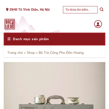
Skip
Tìm
to
29/40 Tô Vĩnh Diện, Hà Nội
kiếm:
content
Danh mục sản phẩm
Trang chủ
»
Shop
»
Bộ Trà Công Phu Đôn Hoàng