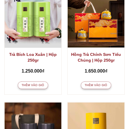
Trà Bích Loa Xuân | Hộp
Hồng Trà Chính Sơn Tiểu
250gr
Chủng | Hộp 250gr
1.250.000
₫
1.650.000
₫
THÊM VÀO GIỎ
THÊM VÀO GIỎ