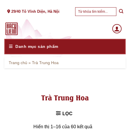
Skip
Tìm
to
29/40 Tô Vĩnh Diện, Hà Nội
kiếm:
content
Danh mục sản phẩm
Trang chủ
»
Trà Trung Hoa
Trà Trung Hoa
LỌC
Hiển thị 1–16 của 60 kết quả