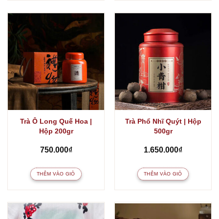
Trà Ô Long Quế Hoa |
Trà Phổ Nhĩ Quýt | Hộp
Hộp 200gr
500gr
750.000
₫
1.650.000
₫
THÊM VÀO GIỎ
THÊM VÀO GIỎ