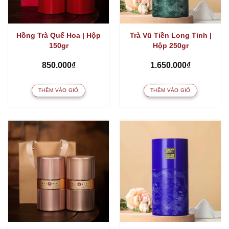
Hồng Trà Quế Hoa | Hộp
Trà Vũ Tiền Long Tỉnh |
150gr
Hộp 250gr
850.000
₫
1.650.000
₫
THÊM VÀO GIỎ
THÊM VÀO GIỎ