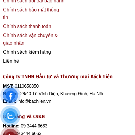
Chính sách đổi trả/ bảo hành
Chính sách bảo mật thông
tin
Chính sách thanh toán
Chính sách vận chuyển &
giao nhận
Chính sách kiểm hàng
Liên hệ
Công ty TNHH Đầu tư và Thương mại Bách Liên
MST:
0110650850
Địa chỉ:
29/40 Tô Vĩnh Diện, Khương Đình, Hà Nội
Email:
info@bachlien.vn
Bán hàng và CSKH
Hotline:
09 3444 6663
Zalo:
09 3444 6663