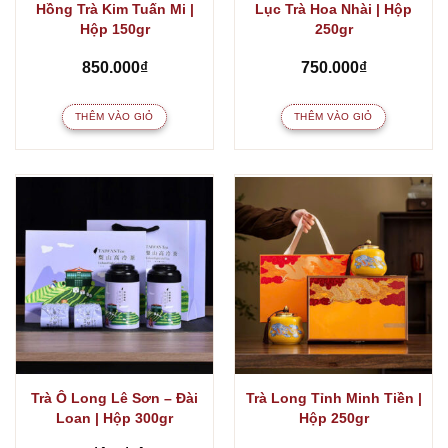
Hồng Trà Kim Tuấn Mi |
Lục Trà Hoa Nhài | Hộp
Hộp 150gr
250gr
850.000
₫
750.000
₫
THÊM VÀO GIỎ
THÊM VÀO GIỎ
Trà Ô Long Lê Sơn – Đài
Trà Long Tỉnh Minh Tiền |
Loan | Hộp 300gr
Hộp 250gr