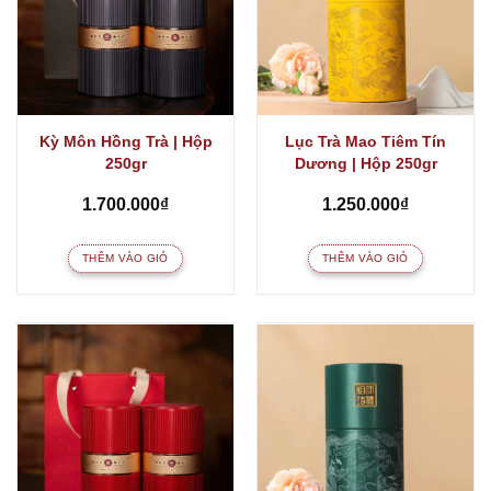
Kỳ Môn Hồng Trà | Hộp
Lục Trà Mao Tiêm Tín
250gr
Dương | Hộp 250gr
1.700.000
₫
1.250.000
₫
THÊM VÀO GIỎ
THÊM VÀO GIỎ