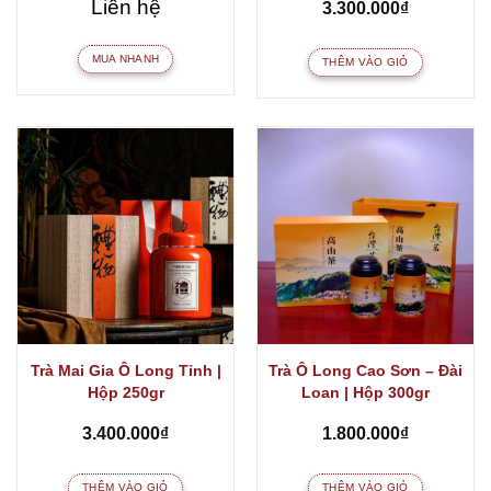
Liên hệ
3.300.000
₫
MUA NHANH
THÊM VÀO GIỎ
Trà Mai Gia Ô Long Tỉnh |
Trà Ô Long Cao Sơn – Đài
Hộp 250gr
Loan | Hộp 300gr
3.400.000
₫
1.800.000
₫
THÊM VÀO GIỎ
THÊM VÀO GIỎ