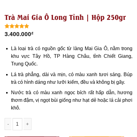
Trà Mai Gia Ô Long Tỉnh | Hộp 250gr
5.00
1
trên 5
3.400.000
₫
dựa trên
đánh giá
Là loại trà có nguồn gốc từ làng Mai Gia Ô, nằm trong
khu vực Tây Hồ, TP Hàng Châu, tỉnh Chiết Giang,
Trung Quốc.
Lá trà phẳng, dài và mịn, có màu xanh tươi sáng. Búp
trà có hình dáng như lưỡi kiếm, đều và không bị gãy.
Nước trà có màu xanh ngọc bích rất hấp dẫn, hương
thơm đậm, vị ngọt bùi giống như hạt dẻ hoặc lá cải phơi
khô.
Trà Mai Gia Ô Long Tỉnh | Hộp 250gr số lượng