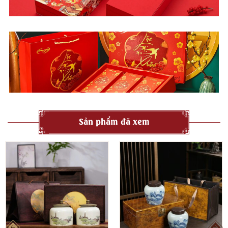
Hướng dẫn pha Trà Mai Gia Ô Long Tỉnh
Nguyên liệu & Dụng cụ cần chuẩn bị
Lượng trà
: 3 – 5g (cho ấm 150 – 200ml)
Nước
: Nước tinh khiết hoặc nước suối thiên nhiên (tránh dùng
nước máy chưa lọc)
Nhiệt độ nước
: Khoảng
80 – 85°C
(nước không được quá sôi
để tránh “làm cháy” trà non)
Dụng cụ
: Ấm pha thủy tinh hoặc sứ trắng, tống trà, chén
quân, lọc trà (nếu cần).
Sản phẩm đã xem
Các bước pha trà chi tiết
Bước 1: Tráng ấm và chén:
Tráng sơ ấm và chén bằng nước
sôi để khử mùi và làm ấm dụng cụ, giúp trà giữ hương tốt hơn
khi pha.
Bước 2: Đánh thức trà:
Cho trà vào ấm, rót nhẹ một ít nước
nóng (~80°C) vừa đủ ngập trà, lắc nhẹ và đổ bỏ ngay sau 3 –
5 giây. Mục đích là giúp búp trà nở đều, loại bỏ bụi trà và đánh
thức hương thơm tự nhiên.