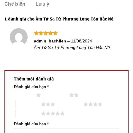
Chế biến
Lưu ý
1 đánh giá cho
Ấm Tử Sa Tứ Phương Long Tôn Hắc Nê
Được xếp
admin_bachlien
–
11/08/2024
hạng
5
5
Ấm Tử Sa Tứ Phương Long Tôn Hắc Nê
sao
Thêm một đánh giá
Đánh giá của bạn
*
1 trên 5 sao
2 trên 5 sao
3 trên 5 sao
4 trên 5 sao
5 trên 5 sao
Đánh giá của bạn
*