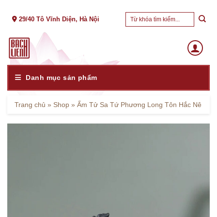
Skip
Tìm
to
29/40 Tô Vĩnh Diện, Hà Nội
kiếm:
content
Danh mục sản phẩm
Trang chủ
»
Shop
»
Ấm Tử Sa Tứ Phương Long Tôn Hắc Nê