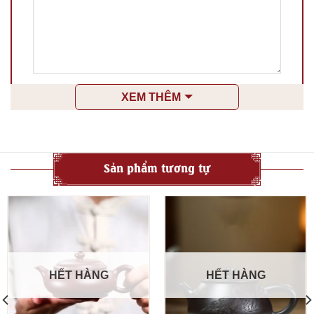
Tên
*
XEM THÊM
Email
*
Sản phẩm tương tự
Lưu tên của tôi, email, và trang web trong trình
duyệt này cho lần bình luận kế tiếp của tôi.
HẾT HÀNG
HẾT HÀNG