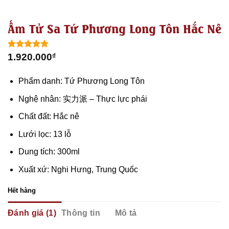
Ấm Tử Sa Tứ Phương Long Tôn Hắc Nê
5.00
1
trên 5
1.920.000
₫
dựa trên
đánh giá
Phẩm danh: Tứ Phương Long Tôn
Nghệ nhân: 实力派 – Thực lực phái
Chất đất: Hắc nê
Lưới lọc: 13 lỗ
Dung tích: 300ml
Xuất xứ: Nghi Hưng, Trung Quốc
Hết hàng
Đánh giá (1)
Thông tin
Mô tả