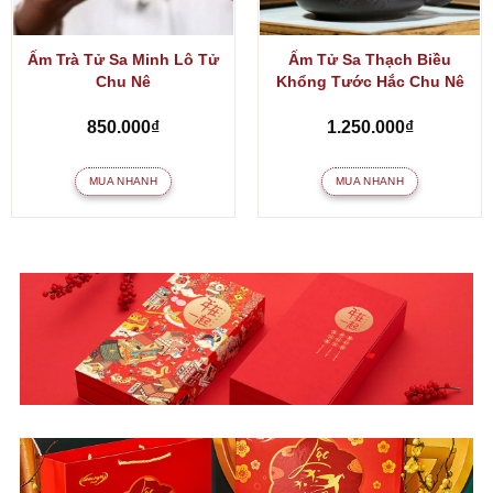
Ấm Trà Tử Sa Minh Lô Tử
Ấm Tử Sa Thạch Biều
Chu Nê
Khổng Tước Hắc Chu Nê
850.000
₫
1.250.000
₫
MUA NHANH
MUA NHANH