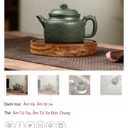
Danh mục:
Ấm trà
,
Ấm tử sa
Thẻ:
Ấm Tử Sa
,
Ấm Tử Sa Đức Chung