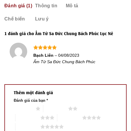
Đánh giá (1)
Thông tin
Mô tả
Chế biến
Lưu ý
1 đánh giá cho
Ấm Tử Sa Đức Chung Bách Phúc Lục Nê
Được xếp
Bạch Liên
–
04/08/2023
hạng
5
5
Ấm Tử Sa Đức Chung Bách Phúc
sao
Thêm một đánh giá
Đánh giá của bạn
*
1 trên 5 sao
2 trên 5 sao
3 trên 5 sao
4 trên 5 sao
5 trên 5 sao