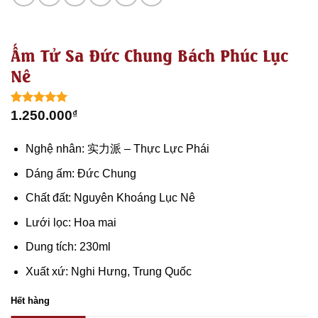
Ấm Tử Sa Đức Chung Bách Phúc Lục
Nê
5.00
1
trên 5
1.250.000
₫
dựa trên
đánh giá
Nghệ nhân: 实力派 – Thực Lực Phái
Dáng ấm: Đức Chung
Chất đất: Nguyên Khoáng Lục Nê
Lưới lọc: Hoa mai
Dung tích: 230ml
Xuất xứ: Nghi Hưng, Trung Quốc
Hết hàng