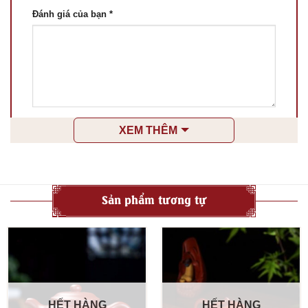
Đánh giá của bạn
*
Tên
*
XEM THÊM
Email
*
Sản phẩm tương tự
Lưu tên của tôi, email, và trang web trong trình
duyệt này cho lần bình luận kế tiếp của tôi.
HẾT HÀNG
HẾT HÀNG