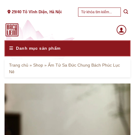
Skip
Tìm
to
29/40 Tô Vĩnh Diện, Hà Nội
kiếm:
content
Danh mục sản phẩm
Trang chủ
»
Shop
»
Ấm Tử Sa Đức Chung Bách Phúc Lục
Nê