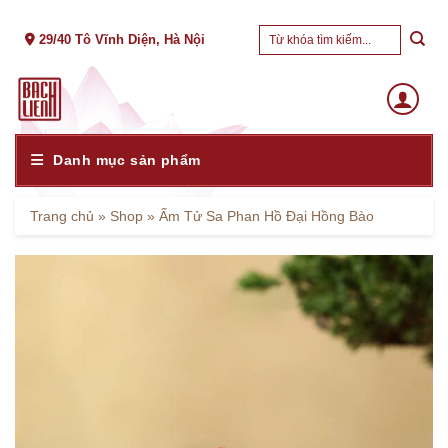
Skip
Tìm
to
29/40 Tô Vĩnh Diện, Hà Nội
kiếm:
content
Danh mục sản phẩm
Trang chủ
»
Shop
»
Ấm Tử Sa Phan Hồ Đại Hồng Bào