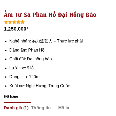
Ấm Tử Sa Phan Hồ Đại Hồng Bào
5.00
1
trên 5
1.250.000
₫
dựa trên
đánh giá
Nghệ nhân: 实力派艺人 – Thực lực phái
Dáng ấm: Phan Hồ
Chất đất: Đại hồng bào
Lưới lọc: 9 lỗ
Dung tích: 120ml
Xuất xứ: Nghi Hưng, Trung Quốc
Hết hàng
Đánh giá (1)
Thông tin
Mô tả