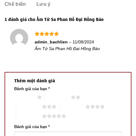
Chế biến
Lưu ý
1 đánh giá cho
Ấm Tử Sa Phan Hồ Đại Hồng Bào
Được xếp
admin_bachlien
–
11/08/2024
hạng
5
5
Ấm Tử Sa Phan Hồ Đại Hồng Bào
sao
Thêm một đánh giá
Đánh giá của bạn
*
1 trên 5 sao
2 trên 5 sao
3 trên 5 sao
4 trên 5 sao
5 trên 5 sao
Đánh giá của bạn
*