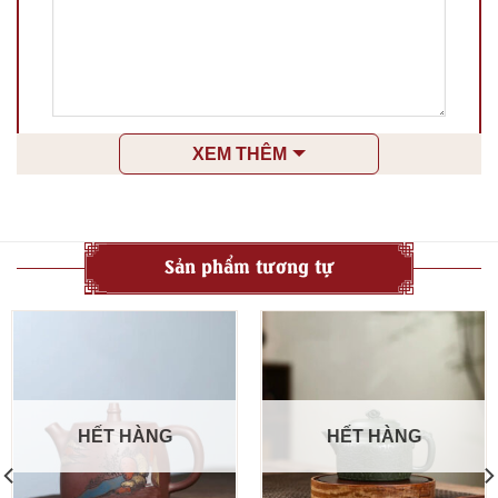
Tên
*
XEM THÊM
Email
*
Sản phẩm tương tự
Lưu tên của tôi, email, và trang web trong trình
duyệt này cho lần bình luận kế tiếp của tôi.
HẾT HÀNG
HẾT HÀNG