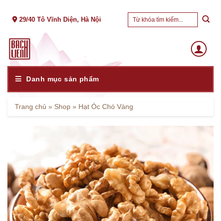
Skip
Tìm
to
29/40 Tô Vĩnh Diện, Hà Nội
kiếm:
content
Danh mục sản phẩm
Trang chủ
»
Shop
»
Hạt Óc Chó Vàng