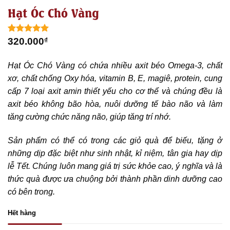
Hạt Óc Chó Vàng
5.00
1
trên 5
320.000
₫
dựa trên
đánh giá
Hạt Óc Chó Vàng có chứa nhiều axit béo Omega-3, chất
xơ, chất chống Oxy hóa, vitamin B, E, magiê, protein, cung
cấp 7 loại axit amin thiết yếu cho cơ thể và chúng đều là
axit béo không bão hòa, nuôi dưỡng tế bào não và làm
tăng cường chức năng não, giúp tăng trí nhớ.
Sản phẩm có thể có trong các giỏ quà để biếu, tặng ở
những dịp đặc biệt như sinh nhật, kỉ niệm, tân gia hay dịp
lễ Tết. Chúng luôn mang giá trị sức khỏe cao, ý nghĩa và là
thức quà được ưa chuộng bởi thành phần dinh dưỡng cao
có bên trong.
Hết hàng