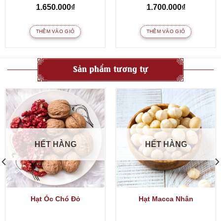
1.650.000
₫
1.700.000
₫
THÊM VÀO GIỎ
THÊM VÀO GIỎ
Sản phẩm tương tự
HẾT HÀNG
HẾT HÀNG
Hạt Óc Chó Đỏ
Hạt Macca Nhân