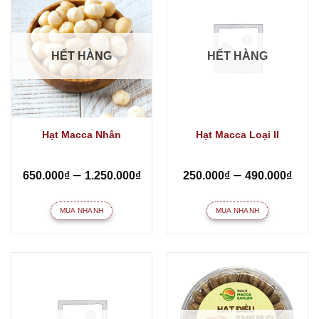
HẾT HÀNG
HẾT HÀNG
Hạt Macca Nhân
Hạt Macca Loại II
Khoảng
Kho
–
–
650.000
₫
1.250.000
₫
250.000
₫
490.000
₫
giá:
giá:
từ
từ
MUA NHANH
MUA NHANH
650.000₫
250
đến
đến
Sản
Sản
1.250.000₫
490
phẩm
phẩm
này
này
có
có
nhiều
nhiều
biến
biến
thể.
thể.