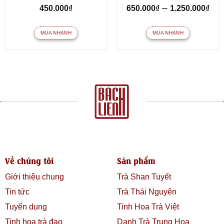
ảng
Kh
–
450.000
₫
650.000
₫
1.250.000
₫
giá
từ
MUA NHANH
MUA NHANH
.000₫
65
đế
Sản
.000₫
1.2
phẩm
này
có
nhiều
biến
thể.
Các
tùy
chọn
có
Về chúng tôi
Sản phẩm
thể
được
Giới thiệu chung
Trà Shan Tuyết
chọn
trên
Tin tức
Trà Thái Nguyên
trang
Tuyển dụng
Tinh Hoa Trà Việt
sản
Tinh hoa trà đạo
Danh Trà Trung Hoa
phẩm