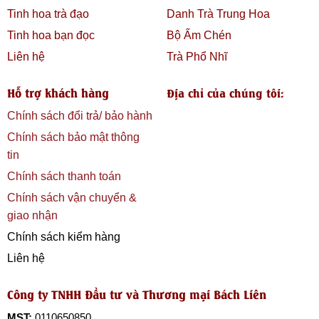
102 Trần Phú – Mộ Lao – Hà Đông – Hà Nội
Tinh hoa trà đạo
Danh Trà Trung Hoa
Hotline: 09 3444 6663
– Zalo: 09 3444 6663
Tinh hoa bạn đọc
Bộ Ấm Chén
Mail:
bachlien.info@gmail.com
– Website:
Liên hệ
Trà Phổ Nhĩ
https://bachlien.vn/
Hỗ trợ khách hàng
Địa chỉ của chúng tôi:
Chính sách đổi trả/ bảo hành
Chính sách bảo mật thông
tin
Chính sách thanh toán
Chính sách vận chuyển &
giao nhận
Chính sách kiểm hàng
Liên hệ
Công ty TNHH Đầu tư và Thương mại Bách Liên
MST:
0110650850