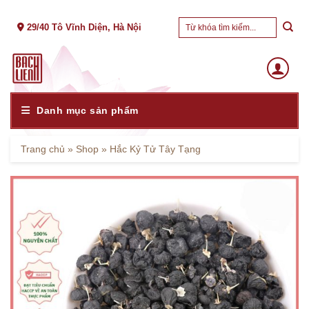
Skip
Tìm
to
29/40 Tô Vĩnh Diện, Hà Nội
kiếm:
content
Danh mục sản phẩm
Trang chủ
»
Shop
»
Hắc Kỷ Tử Tây Tạng