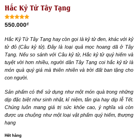
Hắc Kỷ Tử Tây Tạng
5.00
1
trên 5
550.000
₫
dựa trên
đánh giá
Hắc Kỷ Tử Tây Tạng hay còn gọi là kỷ tử đen, khác với kỷ
tử đỏ (Câu kỷ tử). Đây là loại quả mọc hoang dã ở Tây
Tạng. Nếu so sánh với Câu kỷ tử, Hắc kỷ tử quý hiếm và
tuyệt vời hơn nhiều, người dân Tây Tạng coi hắc kỷ tử là
món quà quý giá mà thiên nhiên và trời đất ban tặng cho
con người.
Sản phẩm có thể sử dụng như một món quà trong những
dịp đặc biệt như sinh nhật, kỉ niệm, tân gia hay dịp lễ Tết.
Chúng luôn mang giá trị sức khỏe cao, ý nghĩa và còn
được ưa chuộng như một loại vật phẩm quý hiếm, thượng
hạng
Hết hàng