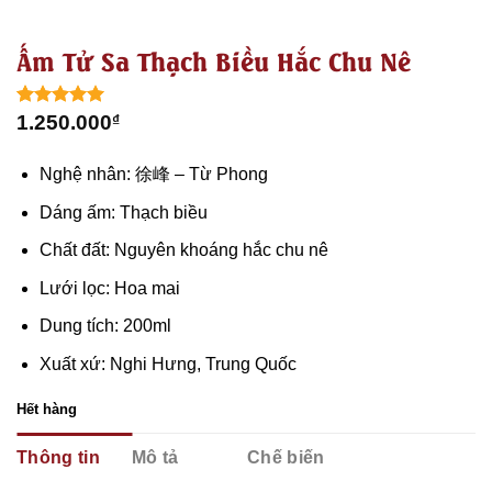
Ấm Tử Sa Thạch Biều Hắc Chu Nê
5.00
1
trên 5
1.250.000
₫
dựa trên
đánh giá
Nghệ nhân: 徐峰 – Từ Phong
Dáng ấm: Thạch biều
Chất đất: Nguyên khoáng hắc chu nê
Lưới lọc: Hoa mai
Dung tích: 200ml
Xuất xứ: Nghi Hưng, Trung Quốc
Hết hàng
Thông tin
Mô tả
Chế biến