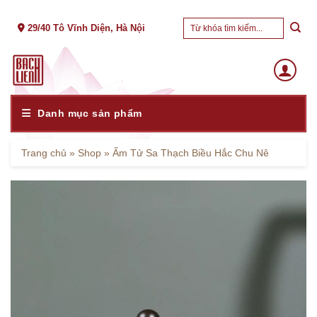
Skip
Tìm
to
29/40 Tô Vĩnh Diện, Hà Nội
kiếm:
content
Danh mục sản phẩm
Trang chủ
»
Shop
»
Ấm Tử Sa Thạch Biều Hắc Chu Nê