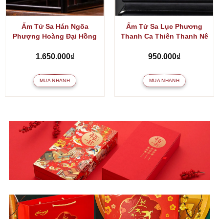
Ấm Tử Sa Hán Ngõa
Ấm Tử Sa Lục Phương
Phượng Hoàng Đại Hồng
Thanh Ca Thiên Thanh Nê
Bào
1.650.000
₫
950.000
₫
MUA NHANH
MUA NHANH