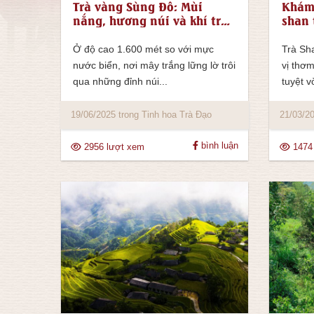
Trà vàng Sùng Đô: Mùi
Khám 
nắng, hương núi và khí trà
shan 
mạnh mẽ
tộc M
Ở độ cao 1.600 mét so với mực
Trà Sha
nước biển, nơi mây trắng lững lờ trôi
vị thơ
qua những đỉnh núi...
tuyệt v
19/06/2025 trong Tinh hoa Trà Đạo
21/03/20
bình luận
2956 lượt xem
1474