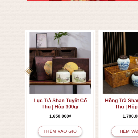
 Trản
Lục Trà Shan Tuyết Cổ
Hồng Trà Sha
Thụ | Hộp 300gr
Thụ | Hộp
1.650.000
₫
1.700.0
IỎ
THÊM VÀO GIỎ
THÊM VÀ