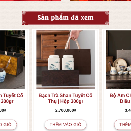
Sản phẩm đã xem
n Tuyết Cổ
Bạch Trà Shan Tuyết Cổ
Bộ Ấm C
 300gr
Thụ | Hộp 300gr
Diêu
00
₫
2.700.000
₫
3.
O GIỎ
THÊM VÀO GIỎ
THÊM