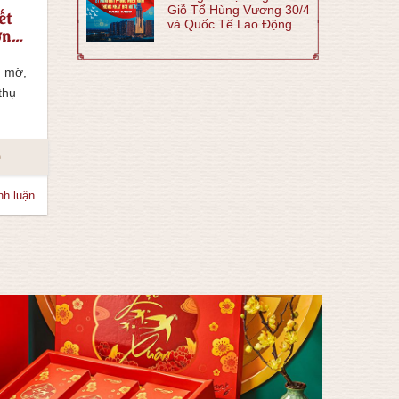
Giỗ Tổ Hùng Vương 30/4
ết
và Quốc Tế Lao Động
ờng
1/5 năm 2026
g mờ,
 thụ
o
nh luận