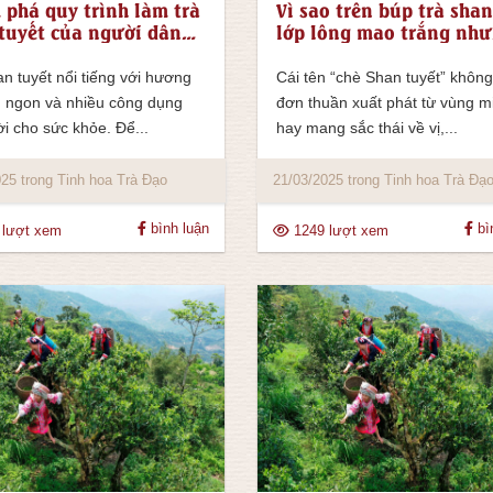
phá quy trình làm trà
Vì sao trên búp trà shan
tuyết của người dân
lớp lông mao trắng như
ông, Dao
tuyết?
n tuyết nổi tiếng với hương
Cái tên “chè Shan tuyết” không
m ngon và nhiều công dụng
đơn thuần xuất phát từ vùng m
ời cho sức khỏe. Để...
hay mang sắc thái về vị,...
25 trong Tinh hoa Trà Đạo
21/03/2025 trong Tinh hoa Trà Đạ
bình luận
bì
 lượt xem
1249 lượt xem