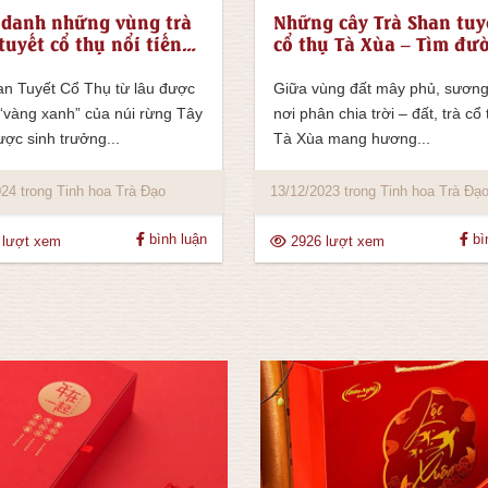
danh những vùng trà
Những cây Trà Shan tuy
tuyết cổ thụ nổi tiếng
cổ thụ Tà Xùa – Tìm đư
iệt Nam
xuống phố
an Tuyết Cổ Thụ từ lâu được
Giữa vùng đất mây phủ, sươn
 “vàng xanh” của núi rừng Tây
nơi phân chia trời – đất, trà cổ
ợc sinh trưởng...
Tà Xùa mang hương...
24 trong Tinh hoa Trà Đạo
13/12/2023 trong Tinh hoa Trà Đạ
bình luận
bì
 lượt xem
2926 lượt xem