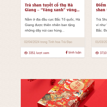
Trà shan tuyết cổ thụ Hà
Điểm 
Giang – “Vàng xanh” vùng
shan 
cao nguyên đá
của V
Nằm ở địa đầu cực Bắc Tổ quốc, Hà
Trà Sh
Giang được thiên nhiên ban tặng
ví như
những dãy núi cao hùng...
Bắc. Đư
02/04/2024 trong Tinh hoa Trà Đạo
01/03/20
bình luận
3351 lượt xem
3710