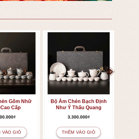
hén Gốm Nhữ
Bộ Ấm Chén Bạch Định
 Cao Cấp
Như Ý Thấu Quang
400.000
₫
3.300.000
₫
 VÀO GIỎ
THÊM VÀO GIỎ