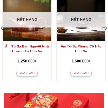
HẾT HÀNG
HẾT HÀNG
Ấm Tử Sa Bán Nguyệt Nhũ
Ấm Tử Sa Phỏng Cổ Hắc
Hương Tử Chu Nê
Chu Nê
1.250.000
₫
1.600.000
₫
MUA NHANH
MUA NHANH