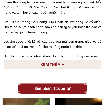
phẩm thủ công tinh xảo mà còn là một tác phẩm nghệ thuật. Mỗi
đường nét, chi tiết đều được chăm chút tỉ mỉ, thể hiện sự trân
trọng và tâm huyết của người nghệ nhân.
Ấm Tử Sa Phỏng Cổ Hoàng Kim Đoạn Nê với dáng vẻ cổ điển,
tinh tế sẽ là lựa chọn hoàn hảo cho những ai yêu thích trà đạo và
trân trọng giá trị truyền thống.
Lọc ấm được thiết kế với cấu trúc hoa mai bên trong, giúp lọc bỏ
hoàn toàn bã trà, mạt trà, cho ra dòng nước êm khỏe.
Dấu triện của nghệ nhân được đóng bên trong lòng ấm là minh
chứng rõ ràng cho sự tỉ mỉ, tâm huyết của người thợ. Dấu triện
XEM THÊM
này cũng trùng khớp với dấu triện trên chứng thư đi kèm, đảm
bảo nguồn gốc xuất xứ của sản phẩm.
Ấm trà tử sa phỏng cổ không chỉ là một vật dụng để pha trà mà
còn là một biểu tượng của văn hóa trà đạo.
Sản phẩm tương tự