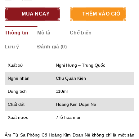
Ấm Tử Sa Phỏng Cổ Hoàng Kim Đoạn Nê số lượng
MUA NGAY
THÊM VÀO GIỎ
Thông tin
Mô tả
Chế biến
Lưu ý
Đánh giá (0)
Xuất xứ
Nghi Hưng – Trung Quốc
Nghệ nhân
Chu Quân Kiện
Dung tích
110ml
Chất đất
Hoàng Kim Đoạn Nê
Xuất nước
7 lỗ hoa mai
Ấm Tử Sa Phỏng Cổ Hoàng Kim Đoạn Nê không chỉ là một sản