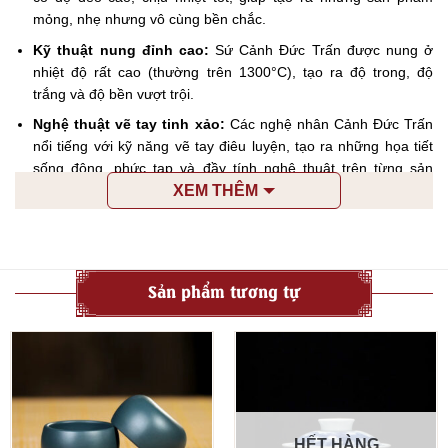
mỏng, nhẹ nhưng vô cùng bền chắc.
Kỹ thuật nung đỉnh cao:
Sứ Cảnh Đức Trấn được nung ở
nhiệt độ rất cao (thường trên 1300°C), tạo ra độ trong, độ
trắng và độ bền vượt trội.
Nghệ thuật vẽ tay tinh xảo:
Các nghệ nhân Cảnh Đức Trấn
nổi tiếng với kỹ năng vẽ tay điêu luyện, tạo ra những họa tiết
sống động, phức tạp và đầy tính nghệ thuật trên từng sản
XEM THÊM
phẩm.
Đặc điểm nổi bật Chén Khải Sứ Bạch Định Cảnh
Đức
Chén Khải Sứ Bạch Định Cảnh Đức mang những đặc trưng riêng
Sản phẩm tương tự
biệt, khiến chúng trở nên khác biệt và được giới mộ điệu săn đón:
Chất liệu tuyệt hoả:
Màu trắng tinh khiết:
Sứ Cảnh Đức có độ trắng ngà hoặc
trắng xanh ngọc bích rất đặc trưng, trong trẻo và thanh lịch.
Độ trong suốt:
Khi đưa ra ánh sáng, bạn có thể thấy độ trong
HẾT HÀNG