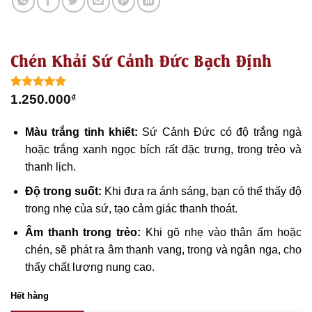
Chén Khải Sứ Cảnh Đức Bạch Định
5.00
1
trên 5
1.250.000
₫
dựa trên
đánh giá
Màu trắng tinh khiết:
Sứ Cảnh Đức có độ trắng ngà
hoặc trắng xanh ngọc bích rất đặc trưng, trong trẻo và
thanh lịch.
Độ trong suốt:
Khi đưa ra ánh sáng, bạn có thể thấy độ
trong nhẹ của sứ, tạo cảm giác thanh thoát.
Âm thanh trong trẻo:
Khi gõ nhẹ vào thân ấm hoặc
chén, sẽ phát ra âm thanh vang, trong và ngân nga, cho
thấy chất lượng nung cao.
Hết hàng