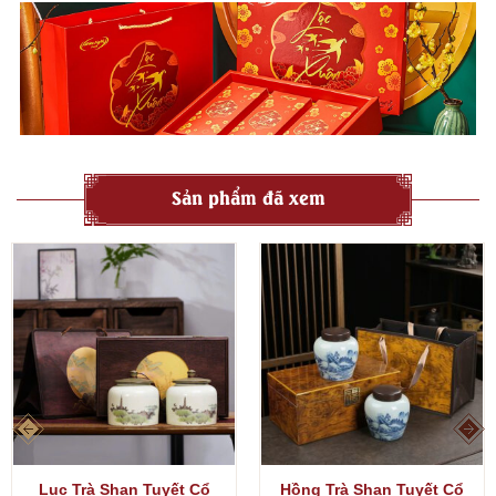
gian thưởng trà và thể hiện gu thẩm mỹ của gia chủ.
Giá trị sưu tầm:
Những chén khải cổ hoặc được chế tác bởi
nghệ nhân nổi tiếng có giá trị sưu tầm cao, tăng giá theo thời
gian.
Quà tặng ý nghĩa:
Là món quà tặng đẳng cấp, thể hiện sự
trân trọng và tinh tế cho những người yêu trà, đối tác, bạn bè
thân thiết.
Sản phẩm đã xem
Lục Trà Shan Tuyết Cổ
Hồng Trà Shan Tuyết Cổ