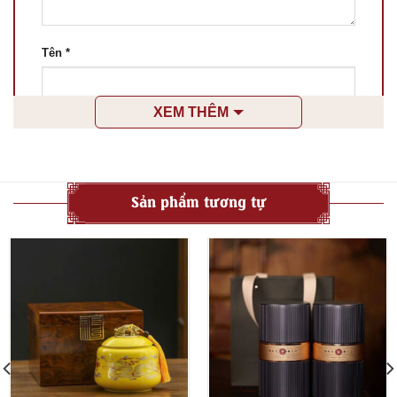
Tên
*
XEM THÊM
Email
*
Lưu tên của tôi, email, và trang web trong trình
Sản phẩm tương tự
duyệt này cho lần bình luận kế tiếp của tôi.