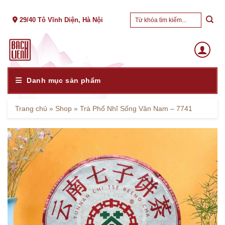
Skip
Tìm
to
29/40 Tô Vĩnh Diện, Hà Nội
kiếm:
content
Danh mục sản phẩm
Trang chủ
»
Shop
»
Trà Phổ Nhĩ Sống Vân Nam – 7741