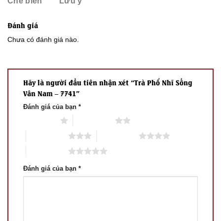
Chế biến
Lưu ý
Đánh giá
Chưa có đánh giá nào.
Hãy là người đầu tiên nhận xét “Trà Phổ Nhĩ Sống
Vân Nam – 7741”
Đánh giá của bạn
*
1 trên 5 sao
2 trên 5 sao
3 trên 5 sao
4 trên 5 sao
5 trên 5 sao
Đánh giá của bạn
*