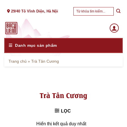
Skip
Tìm
to
29/40 Tô Vĩnh Diện, Hà Nội
kiếm:
content
Danh mục sản phẩm
Trang chủ
»
Trà Tân Cương
Trà Tân Cương
LỌC
Hiển thị kết quả duy nhất