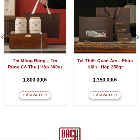
Trà Móng Rồng – Trà
Trà Thiết Quan Âm – Phúc
Rừng Cổ Thụ | Hộp 300gr
Kiến | Hộp 250gr
1.800.000
₫
1.350.000
₫
THÊM VÀO GIỎ
THÊM VÀO GIỎ