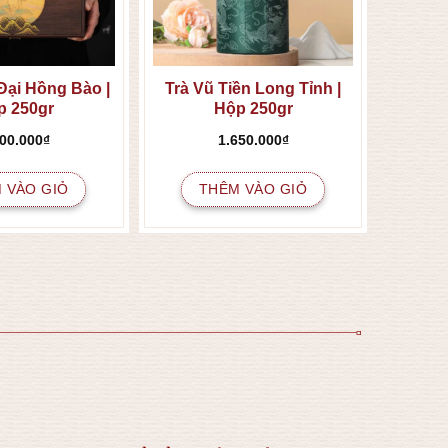
Đại Hồng Bào |
Trà Vũ Tiền Long Tỉnh |
p 250gr
Hộp 250gr
500.000
₫
1.650.000
₫
 VÀO GIỎ
THÊM VÀO GIỎ