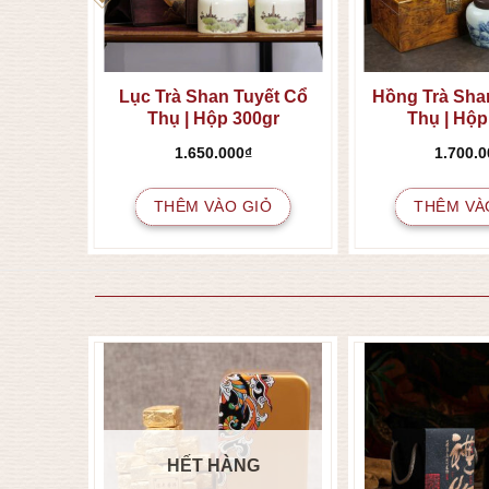
 Trản
Lục Trà Shan Tuyết Cổ
Hồng Trà Sha
Thụ | Hộp 300gr
Thụ | Hộp
1.650.000
₫
1.700.0
IỎ
THÊM VÀO GIỎ
THÊM VÀ
HẾT HÀNG