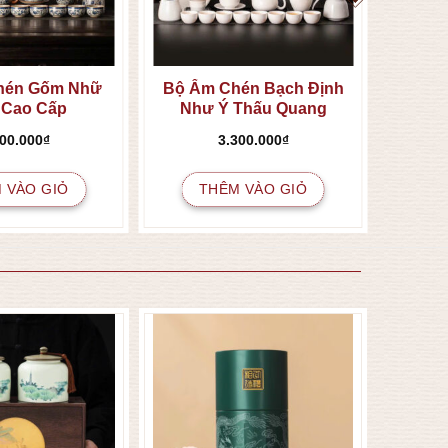
hén Gốm Nhữ
Bộ Ấm Chén Bạch Định
 Cao Cấp
Như Ý Thấu Quang
400.000
₫
3.300.000
₫
 VÀO GIỎ
THÊM VÀO GIỎ