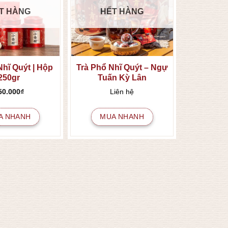
T HÀNG
HẾT HÀNG
Nhĩ Quýt | Hộp
Trà Phổ Nhĩ Quýt – Ngự
250gr
Tuấn Kỳ Lân
50.000
₫
Liên hệ
A NHANH
MUA NHANH