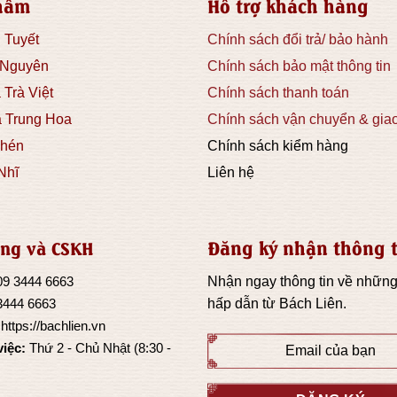
hẩm
Hỗ trợ khách hàng
 Tuyết
Chính sách đổi trả/ bảo hành
 Nguyên
Chính sách bảo mật thông tin
 Trà Việt
Chính sách thanh toán
à Trung Hoa
Chính sách vận chuyển & gia
hén
Chính sách kiểm hàng
Nhĩ
Liên hệ
Đăng ký nhận thông t
ng và CSKH
09 3444 6663
Nhận ngay thông tin về những
3444 6663
hấp dẫn từ
Bách Liên
.
:
https://bachlien.vn
việc:
Thứ 2 - Chủ Nhật (8:30 -