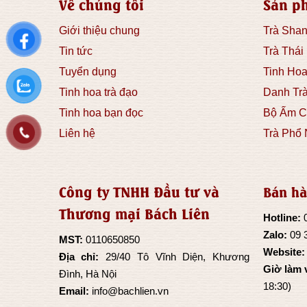
Về chúng tôi
Sản p
Giới thiệu chung
Trà Shan
Tin tức
Trà Thái
Tuyển dụng
Tinh Hoa
Tinh hoa trà đạo
Danh Tr
Tinh hoa bạn đọc
Bộ Ấm C
Liên hệ
Trà Phổ 
Công ty TNHH Đầu tư và
Bán hà
Thương mại Bách Liên
Hotline:
Zalo:
09 
MST:
0110650850
Website
Địa chỉ:
29/40 Tô Vĩnh Diện, Khương
Giờ làm 
Đình, Hà Nội
18:30)
Email:
info@bachlien.vn