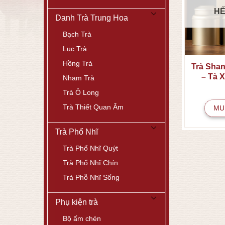
HẾ
Danh Trà Trung Hoa
Bạch Trà
Lục Trà
Hồng Trà
Trà Shan
– Tà 
Nham Trà
Trà Ô Long
Trà Thiết Quan Âm
MU
Trà Phổ Nhĩ
Trà Phổ Nhĩ Quýt
Trà Phổ Nhĩ Chín
Trà Phỗ Nhĩ Sống
Phụ kiện trà
Bộ ấm chén