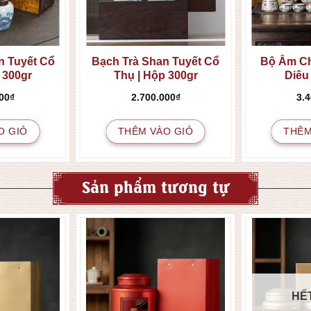
n Tuyết Cổ
Bạch Trà Shan Tuyết Cổ
Bộ Ấm C
 300gr
Thụ | Hộp 300gr
Diêu
00
₫
2.700.000
₫
3.
O GIỎ
THÊM VÀO GIỎ
THÊM
Sản phẩm tương tự
HẾ