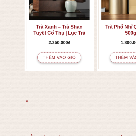
ổ Thụ –
Trà Xanh – Trà Shan
Trà Phổ Nhĩ 
Biên)
Tuyết Cổ Thụ | Lục Trà
500g
Chốt Đỉnh | Hộp 400gr
2.250.000
₫
1.800.0
THÊM VÀO GIỎ
THÊM VÀ