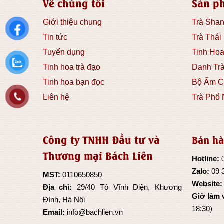
Về chúng tôi
Sản p
Giới thiệu chung
Trà Shan
Tin tức
Trà Thái
Tuyển dụng
Tinh Hoa
Tinh hoa trà đạo
Danh Tr
Tinh hoa bạn đọc
Bộ Ấm C
Liên hệ
Trà Phổ 
Công ty TNHH Đầu tư và
Bán hà
Thương mại Bách Liên
Hotline:
Zalo:
09 
MST:
0110650850
Website
Địa chỉ:
29/40 Tô Vĩnh Diện, Khương
Giờ làm 
Đình, Hà Nội
18:30)
Email:
info@bachlien.vn