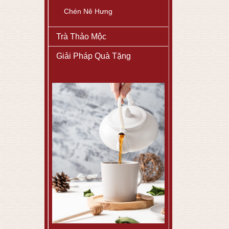
Chén Nê Hưng
Trà Thảo Mộc
Giải Pháp Quà Tặng