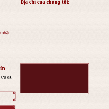
Địa chỉ của chúng tôi:
o nhận
in
 ưu đãi