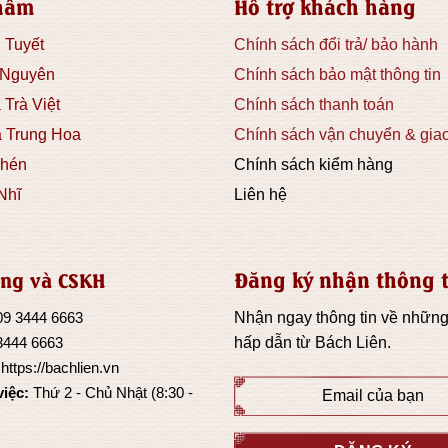
hẩm
Hỗ trợ khách hàng
 Tuyết
Chính sách đổi trả/ bảo hành
 Nguyên
Chính sách bảo mật thông tin
 Trà Việt
Chính sách thanh toán
à Trung Hoa
Chính sách vận chuyển & gia
hén
Chính sách kiểm hàng
Nhĩ
Liên hệ
Đăng ký nhận thông t
ng và CSKH
09 3444 6663
Nhận ngay thông tin về những
3444 6663
hấp dẫn từ
Bách Liên
.
:
https://bachlien.vn
việc:
Thứ 2 - Chủ Nhật (8:30 -