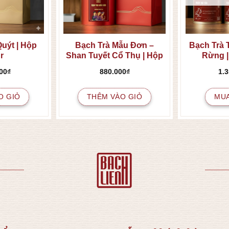
Quýt | Hộp
Bạch Trà Mẫu Đơn –
Bạch Trà T
r
Shan Tuyết Cổ Thụ | Hộp
Rừng |
300gr
00
₫
880.000
₫
1.
O GIỎ
THÊM VÀO GIỎ
MU