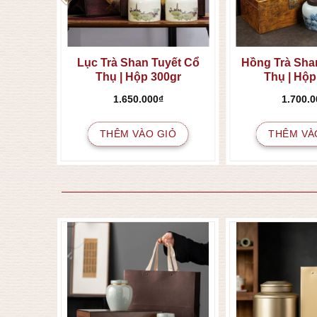
 Trản
Lục Trà Shan Tuyết Cổ
Hồng Trà Sha
Thụ | Hộp 300gr
Thụ | Hộp
1.650.000
₫
1.700.0
IỎ
THÊM VÀO GIỎ
THÊM VÀ