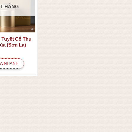
T HÀNG
 Tuyết Cổ Thụ
Xùa (Sơn La)
A NHANH