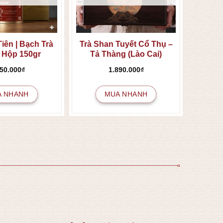
iên | Bạch Trà
Trà Shan Tuyết Cổ Thụ –
 Hộp 150gr
Tả Thàng (Lào Cai)
350.000
₫
1.890.000
₫
A NHANH
MUA NHANH