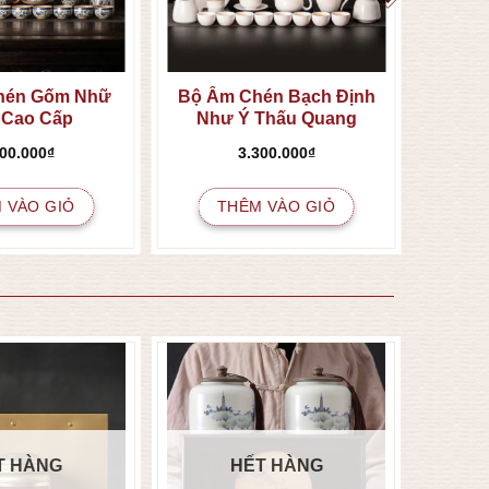
hén Gốm Nhữ
Bộ Ấm Chén Bạch Định
 Cao Cấp
Như Ý Thấu Quang
400.000
₫
3.300.000
₫
 VÀO GIỎ
THÊM VÀO GIỎ
T HÀNG
HẾT HÀNG