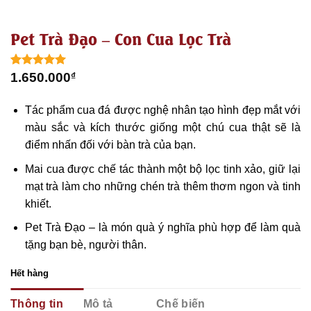
Pet Trà Đạo – Con Cua Lọc Trà
5.00
1
trên 5
1.650.000
₫
dựa trên
đánh giá
Tác phẩm cua đá được nghệ nhân tạo hình đẹp mắt với
màu sắc và kích thước giống một chú cua thật sẽ là
điểm nhấn đối với bàn trà của bạn.
Mai cua được chế tác thành một bộ lọc tinh xảo, giữ lại
mạt trà làm cho những chén trà thêm thơm ngon và tinh
khiết.
Pet Trà Đạo – là món quà ý nghĩa phù hợp để làm quà
tặng bạn bè, người thân.
Hết hàng
Thông tin
Mô tả
Chế biến