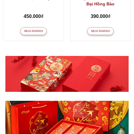
Đại Hồng Bào
ảng
450.000
₫
390.000
₫
MUA NHANH
MUA NHANH
.000₫
.000₫