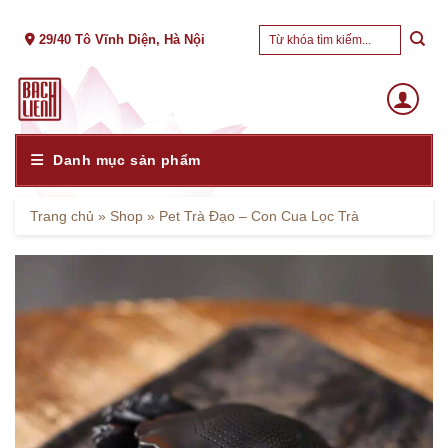
Skip
Tìm
to
29/40 Tô Vĩnh Diện, Hà Nội
kiếm:
content
Danh mục sản phẩm
Trang chủ
»
Shop
»
Pet Trà Đạo – Con Cua Lọc Trà