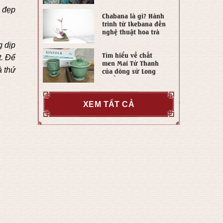
 đẹp
Chabana là gì? Hành
trình từ Ikebana đến
nghệ thuật hoa trà
Chabana
 dịp
Tìm hiểu về chất
t. Để
men Mai Tử Thanh
à thứ
của dòng sứ Long
Tuyền
XEM TẤT CẢ