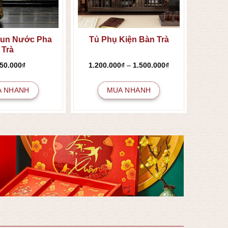
Đun Nước Pha
Tủ Phụ Kiện Bàn Trà
Trà
Khoảng
550.000
₫
1.200.000
₫
–
1.500.000
₫
giá:
từ
1.200.000₫
A NHANH
MUA NHANH
đến
1.500.000₫
Sản
phẩm
này
có
nhiều
biến
thể.
Các
tùy
chọn
có