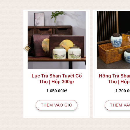
 Trản
Lục Trà Shan Tuyết Cổ
Hồng Trà Sha
Thụ | Hộp 300gr
Thụ | Hộp
1.650.000
₫
1.700.0
IỎ
THÊM VÀO GIỎ
THÊM VÀ