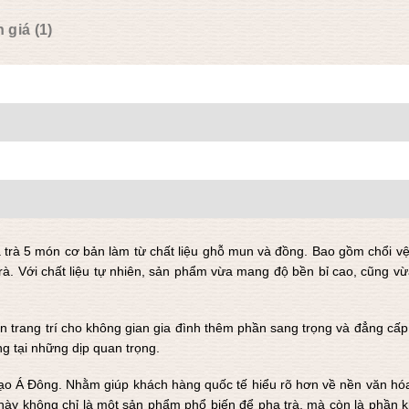
 giá (1)
a trà 5 món cơ bản làm từ chất liệu ghỗ mun và đồng. Bao gồm chổi vệ
rà. Với chất liệu tự nhiên, sản phẩm vừa mang độ bền bỉ cao, cũng vừ
n trang trí cho không gian gia đình thêm phần sang trọng và đẳng cấp
g tại những dịp quan trọng.
 đạo Á Đông. Nhằm giúp khách hàng quốc tế hiểu rõ hơn về nền văn hó
 này không chỉ là một sản phẩm phổ biến để pha trà, mà còn là phần 