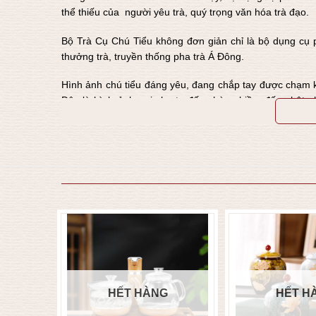
thể thiếu của người yêu trà, quý trọng văn hóa trà đạo.
Bộ Trà Cụ Chú Tiểu không đơn giản chỉ là bộ dụng cụ p
thưởng trà, truyền thống pha trà Á Đông.
Hình ảnh chú tiểu đáng yêu, đang chắp tay được chạm k
Đây là hình ảnh gợi cho ta đến chùa chiền, đến phật p
lành. Cạnh đó cũng thể hiện sự quan tâm đến những giá 
HẾT HÀNG
HẾT H