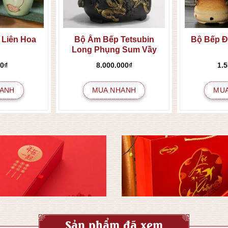
 Liên Hoa
Bộ Ấm Bếp Tetsubin
Bộ Bếp 
Long Phụng Sum Vầy
00
₫
8.000.000
₫
1.
ANH
MUA NHANH
MU
Sản phẩm đã xem