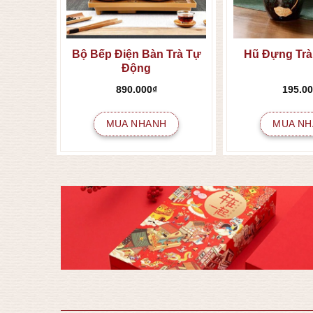
g Fu
Bộ Bếp Điện Bàn Trà Tự
Hũ Đựng Trà
Động
890.000
₫
195.0
MUA NHANH
MUA NH