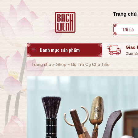
Skip
to
Trang chủ
content
Giao 
Danh mục sản phẩm
Giao hà
Trang chủ
»
Shop
»
Bộ Trà Cụ Chú Tiểu