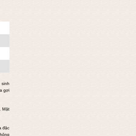
 sinh
a gợi
. Mặt
a đặc
không