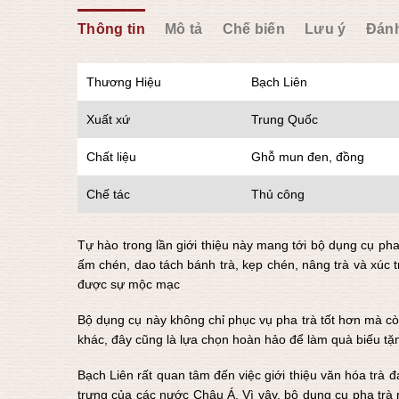
Thông tin
Mô tả
Chế biến
Lưu ý
Đánh
Thương Hiệu
Bạch Liên
Xuất xứ
Trung Quốc
Chất liệu
Ghỗ mun đen, đồng
Chế tác
Thủ công
Tự hào trong lần giới thiệu này mang tới bộ dụng cụ ph
ấm chén, dao tách bánh trà, kẹp chén, nâng trà và xúc t
được sự mộc mạc
Bộ dụng cụ này không chỉ phục vụ pha trà tốt hơn mà cò
khác, đây cũng là lựa chọn hoàn hảo để làm quà biếu tặn
Bạch Liên rất quan tâm đến việc giới thiệu văn hóa trà
trưng của các nước Châu Á. Vì vậy, bộ dụng cụ pha trà