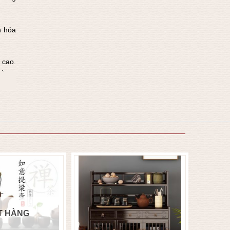
n hóa
 cao.
và an
T HÀNG