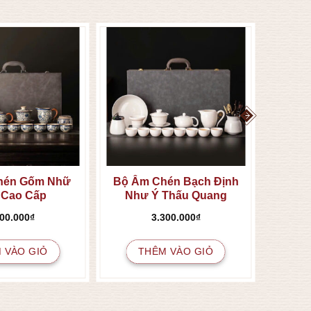
thể
được
chọn
trên
trang
sản
phẩm
hén Gốm Nhữ
Bộ Ấm Chén Bạch Định
 Cao Cấp
Như Ý Thấu Quang
400.000
₫
3.300.000
₫
 VÀO GIỎ
THÊM VÀO GIỎ