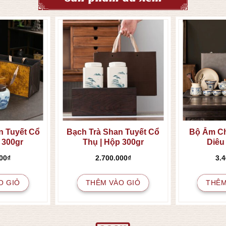
n Tuyết Cổ
Bạch Trà Shan Tuyết Cổ
Bộ Ấm C
 300gr
Thụ | Hộp 300gr
Diêu
00
₫
2.700.000
₫
3.
O GIỎ
THÊM VÀO GIỎ
THÊM