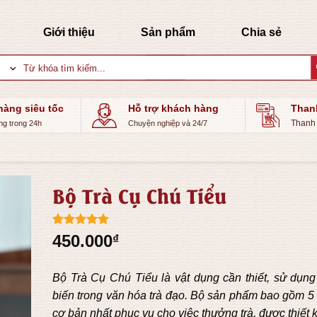
Giới thiệu
Sản phẩm
Chia sẻ
Tìm
kiếm:
hàng siêu tốc
Hỗ trợ khách hàng
Than
Thanh 
ng trong 24h
Chuyện nghiệp và 24/7
Bộ Trà Cụ Chú Tiểu
5.00
1
trên 5
450.000
₫
dựa trên
đánh giá
Bộ Trà Cụ Chú Tiểu là vật dụng cần thiết, sử dụn
biến trong văn hóa trà đạo. Bộ sản phẩm bao gồm 
cơ bản nhất phục vụ cho việc thưởng trà, được thiết 