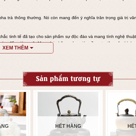
ha trà thông thường. Nó còn mang đến ý nghĩa trân trọng giá trị vă
hắc tinh tế đã tạo cho sản phẩm sự độc đáo và mang tính nghệ thuật
háp, đến giác ngộ. Mang lại những cảm giác về sự tu tập, yên bình 
XEM THÊM
trị truyền thống của người Trung Hoa.
Sản phẩm tương tự
ÀNG
HẾT HÀNG
HẾ