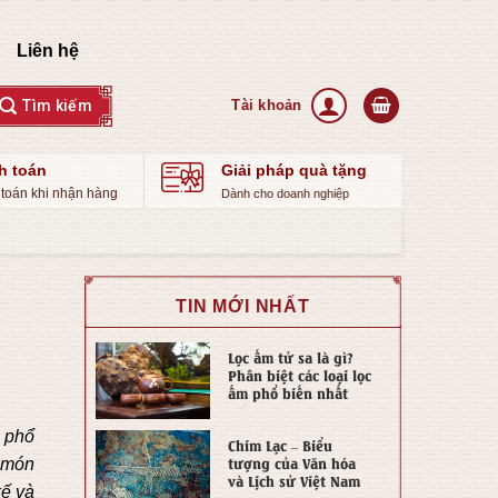
Liên hệ
h toán
Giải pháp quà tặng
toán khi nhận hàng
Dành cho doanh nghiệp
TIN MỚI NHẤT
Lọc ấm tử sa là gì?
Phân biệt các loại lọc
ấm phổ biến nhất
hiện nay
g phổ
Chim Lạc – Biểu
tượng của Văn hóa
5 món
và Lịch sử Việt Nam
kế và