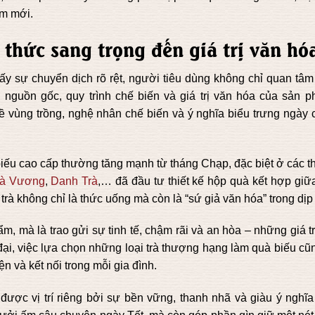
ăm mới.
 thức sang trọng đến giá trị văn hó
y sự chuyển dịch rõ rệt, người tiêu dùng không chỉ quan tâm
nguồn gốc, quy trình chế biến và giá trị văn hóa của sản p
ề vùng trồng, nghệ nhân chế biến và ý nghĩa biểu trưng ngày 
biếu cao cấp thường tăng mạnh từ tháng Chạp, đặc biệt ở các t
rà Vương
,
Danh Trà
,… đã đầu tư thiết kế hộp quà kết hợp giữ
trà không chỉ là thức uống mà còn là “sứ giả văn hóa” trong dịp 
m, mà là trao gửi sự tinh tế, chậm rãi và an hòa – những giá tr
đại, việc lựa chọn những loại trà thượng hạng làm quà biếu cũ
n và kết nối trong mỗi gia đình.
ược vị trí riêng bởi sự bền vững, thanh nhã và giàu ý nghĩa 