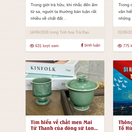
Trong giới trà hữu, khi nhắc đến ấm
Trong 
tử sa, người ta thường bàn luận rất
văn hiế
nhiều về chất đất...
những 
14/06/2026 trong Tinh hoa Trà Đạo
31/05/20
bình luận
631 lượt xem
775 
Tìm hiểu về chất men Mai
Thông
Tử Thanh của dòng sứ Long
Tổ Hù