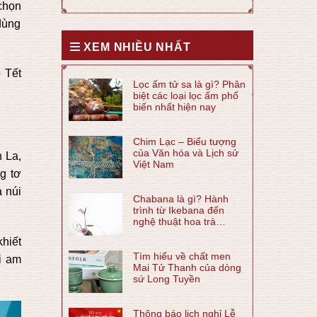
chọn
dùng
XEM NHIỀU NHẤT
 Tết
Lọc ấm tử sa là gì? Phân
biệt các loại lọc ấm phổ
biến nhất hiện nay
Chim Lạc – Biểu tượng
của Văn hóa và Lịch sử
 La,
Việt Nam
g tơ
 núi
Chabana là gì? Hành
trình từ Ikebana đến
nghệ thuật hoa trà
Chabana
khiết
Tìm hiểu về chất men
i am
Mai Tử Thanh của dòng
sứ Long Tuyền
Thông báo lịch nghỉ Lễ