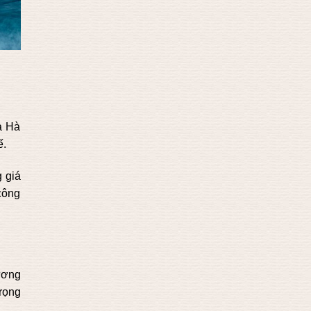
a Hà
ế.
 giá
 công
hương
trọng