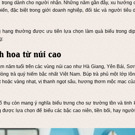
ân trọng dành cho người nhận. Những năm gần đây, xu hướng 
ến, đặc biệt trong giới doanh nghiệp, đối tác và người tiêu 
 hạng thường được ưu tiên lựa chọn làm quà biếu trong dịp
g:
h hoa từ núi cao
ăm năm tuổi trên các vùng núi cao như Hà Giang, Yên Bái, Sơn
òng trà quý hiếm bậc nhất Việt Nam. Búp trà phủ một lớp lôn
ạt hoặc vàng nhạt, vị thanh ngọt sâu, hương thơm mộc mạc của
cổ thụ còn mang ý nghĩa biểu trưng cho sự trường tồn và tinh 
ng được lựa chọn để biếu các bậc cao niên, tiền bối, hay ngườ