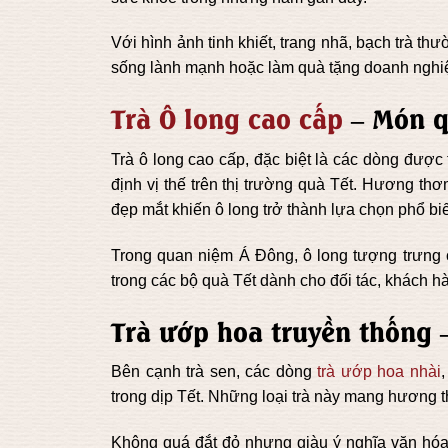
Với hình ảnh tinh khiết, trang nhã, bạch trà t
sống lành mạnh hoặc làm quà tặng doanh nghiệ
Trà Ô long cao cấp
– Món q
Trà ô long cao cấp, đặc biệt là các dòng được
định vị thế trên thị trường quà Tết. Hương th
đẹp mắt khiến ô long trở thành lựa chọn phổ bi
Trong quan niệm Á Đông, ô long tượng trưng ch
trong các bộ quà Tết dành cho đối tác, khách h
Trà ướp hoa truyền thống 
Bên cạnh trà sen, các dòng
trà ướp hoa nhài
trong dịp Tết. Những loại trà này mang hương 
Không quá đắt đỏ nhưng giàu ý nghĩa văn hóa,