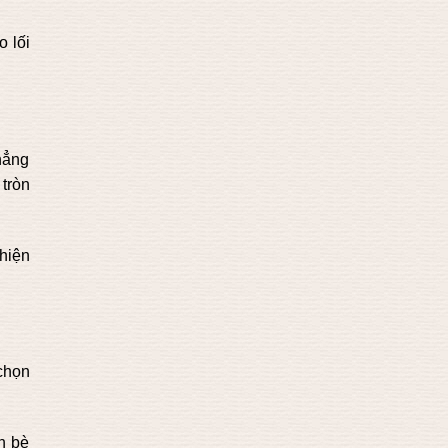
o lối
hẳng
 tròn
hiện
chọn
n bè