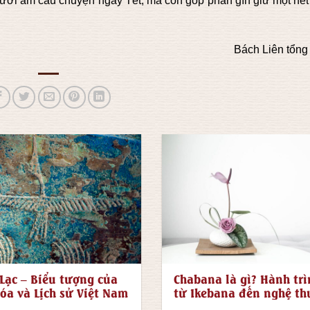
sưởi ấm câu chuyện ngày Tết, mà còn góp phần gìn giữ một nét
Bách Liên tổng
Lạc – Biểu tượng của
Chabana là gì? Hành tr
óa và Lịch sử Việt Nam
từ Ikebana đến nghệ th
hoa trà Chabana