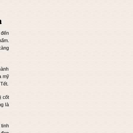
a
 đến
hẩm.
càng
hành
a mỹ
Tết.
ị cốt
ng là
tinh