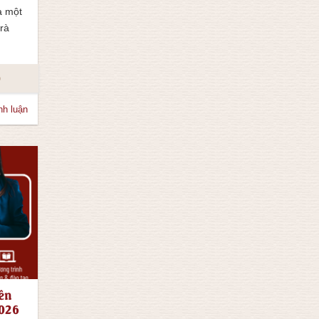
a một
trà
o
nh luận
ên
2026