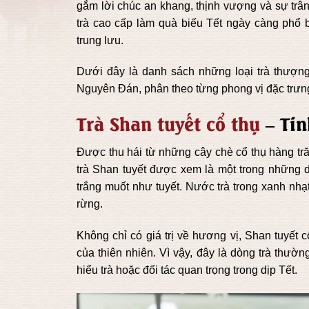
gắm lời chúc an khang, thịnh vượng và sự tr
trà cao cấp làm quà biếu Tết ngày càng phổ bi
trung lưu.
Dưới đây là danh sách những loại trà thượng
Nguyên Đán, phân theo từng phong vị đặc trưn
Trà Shan tuyết cổ thụ
– Tin
Được thu hái từ những cây chè cổ thụ hàng tr
trà Shan tuyết được xem là một trong những d
trắng muốt như tuyết. Nước trà trong xanh nh
rừng.
Không chỉ có giá trị về hương vị, Shan tuyết 
của thiên nhiên. Vì vậy, đây là dòng trà thườ
hiểu trà hoặc đối tác quan trọng trong dịp Tết.