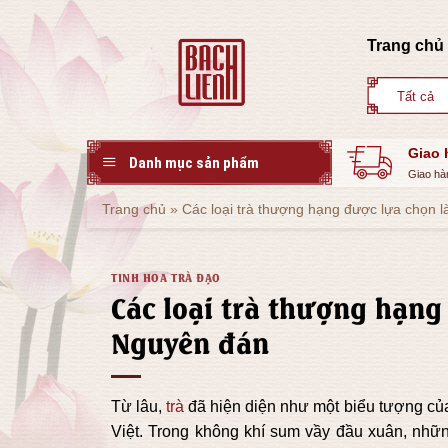
Skip
to
Trang chủ
content
Giao 
Danh mục sản phẩm
Giao hà
Trang chủ
»
Các loại trà thượng hạng được lựa chọn 
TINH HOA TRÀ ĐẠO
Các loại trà thượng hạng
Nguyên đán
Từ lâu,
trà
đã hiện diện như một biểu tượng của 
Việt. Trong không khí sum vầy đầu xuân, nhữ