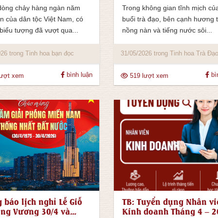
dòng chảy hàng ngàn năm
Trong không gian tĩnh mịch củ
n của dân tộc Việt Nam, có
buổi trà đạo, bên cạnh hương 
biểu tượng đã vượt qua...
nồng nàn và tiếng nước sôi...
26 trong Tinh hoa bạn đọc
31/05/2026 trong Tinh hoa Trà Đạ
bình luận
bì
lượt xem
519 lượt xem
 báo lịch nghỉ Lễ Giỗ
TB: Tuyển dụng Nhân vi
ng Vương 30/4 và
Kinh doanh Tháng 4 – 