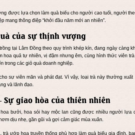
hường được lựa chọn làm quà biếu cho người cao tuổi, người the
p mang thông điệp “khởi đầu năm mới an nhiên”.
uà của sự thịnh vượng
 trồng tại Lâm Đồng theo quy trình khép kín, đang ngày càng k
ơm hoa quả tự nhiên, vị đậm nhưng êm, cùng hình thức viên trà
ến trong các giỏ quà doanh nghiệp.
o sự viên mãn và phát đạt. Vì vậy, loại trà này thường xuất 
àng và lãnh đạo.
– Sự giao hòa của thiên nhiên
, hoa bưởi, hoa sói hay mộc lan cũng được nhiều người lựa 
thơm dịu nhẹ, gần gũi và gợi cảm giác mùa xuân.
 trà ướp hoa truyền thống phù hợp làm quà biếu gia đình, bạ