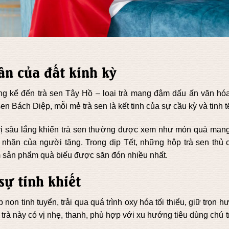
ân của đất kinh kỳ
ông kể đến trà sen Tây Hồ – loại trà mang đậm dấu ấn văn hó
 Bách Diệp, mỗi mẻ trà sen là kết tinh của sự cầu kỳ và tinh t
 vị sâu lắng khiến trà sen thường được xem như món quà mang
nhã nhặn của người tặng. Trong dịp Tết, những hộp trà sen thủ
 sản phẩm quà biếu được săn đón nhiều nhất.
sự tinh khiết
 non tinh tuyển, trải qua quá trình oxy hóa tối thiểu, giữ trọn 
trà này có vị nhẹ, thanh, phù hợp với xu hướng tiêu dùng chú 