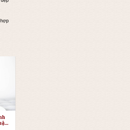
 đẹp
 hợp
ình
uật