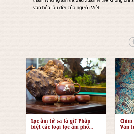
thần. Những ấm trà đầu xuân vì thế không chỉ 
văn hóa lâu đời của người Việt.
Lọc ấm tử sa là gì? Phân
Chim 
biệt các loại lọc ấm phổ
Văn h
biến nhất hiện nay