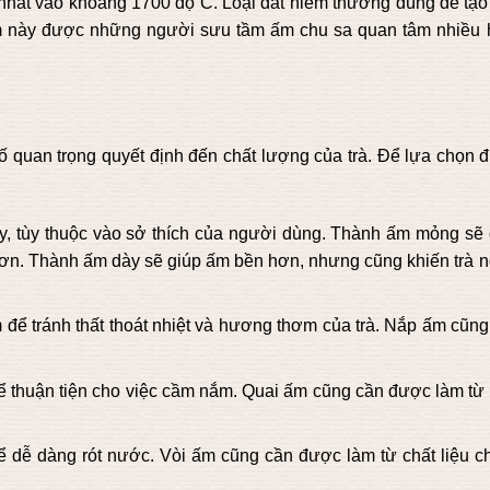
o nhất vào khoảng 1700 độ C. Loại đất hiếm thường dùng để tạo
m này được những người sưu tầm ấm chu sa quan tâm nhiều 
ố quan trọng quyết định đến chất lượng của trà. Để lựa chọn 
, tùy thuộc vào sở thích của người dùng. Thành ấm mỏng sẽ 
 hơn. Thành ấm dày sẽ giúp ấm bền hơn, nhưng cũng khiến trà n
để tránh thất thoát nhiệt và hương thơm của trà. Nắp ấm cũng
 thuận tiện cho việc cầm nắm. Quai ấm cũng cần được làm từ 
 dễ dàng rót nước. Vòi ấm cũng cần được làm từ chất liệu c