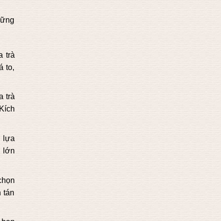
hững
 trà
 to,
a trà
Kích
n lựa
 lớn
 chọn
 tán