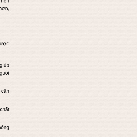
 nên
hơn,
được
giúp
guội
 cần
chất
hống