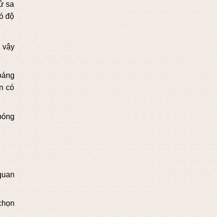
tử sa
ó độ
 vậy
oáng
n có
bóng
quan
chọn