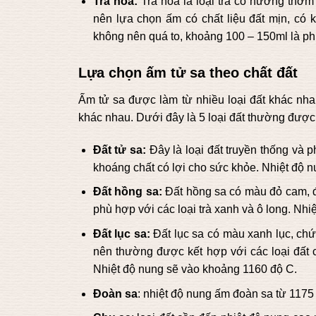
Trà hoa:
Trà hoa là loại trà có hương thơm
nên lựa chọn ấm có chất liệu đất mịn, có 
không nên quá to, khoảng 100 – 150ml là ph
Lựa chọn ấm tử sa theo chất đất
Ấm tử sa được làm từ nhiều loại đất khác nhau
khác nhau. Dưới đây là 5 loại đất thường được
Đất tử sa:
Đây là loại đất truyền thống và 
khoáng chất có lợi cho sức khỏe. Nhiệt độ 
Đất hồng sa:
Đất hồng sa có màu đỏ cam, đ
phù hợp với các loại trà xanh và ô long. Nh
Đất lục sa:
Đất lục sa có màu xanh lục, ch
nên thường được kết hợp với các loại đất c
Nhiệt độ nung sẽ vào khoảng 1160 độ C.
Đoàn sa
: nhiệt độ nung ấm đoàn sa từ 1175