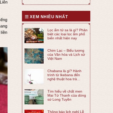
 Liên
XEM NHIỀU NHẤT
tiếng
sang
Lọc ấm tử sa là gì? Phân
 liền
biệt các loại lọc ấm phổ
biến nhất hiện nay
Chim Lạc – Biểu tượng
của Văn hóa và Lịch sử
Việt Nam
Chabana là gì? Hành
trình từ Ikebana đến
nghệ thuật hoa trà
Chabana
Tìm hiểu về chất men
Mai Tử Thanh của dòng
sứ Long Tuyền
Thông báo lịch nghỉ Lễ