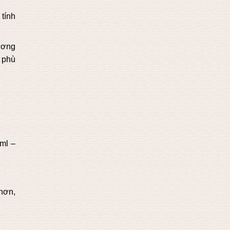
tính
ương
 phù
ml –
hơn,