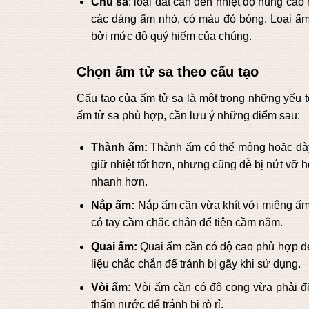
Chu sa
: loại đất cần đến nhiệt độ nung ca
các dáng ấm nhỏ, có màu đỏ bóng. Loại ấ
bởi mức độ quý hiếm của chúng.
Chọn ấm tử sa theo cấu tạo
Cấu tạo của ấm tử sa là một trong những yếu t
ấm tử sa phù hợp, cần lưu ý những điểm sau:
Thành ấm:
Thành ấm có thể mỏng hoặc dày
giữ nhiệt tốt hơn, nhưng cũng dễ bị nứt vỡ
nhanh hơn.
Nắp ấm:
Nắp ấm cần vừa khít với miệng ấm 
có tay cầm chắc chắn để tiện cầm nắm.
Quai ấm:
Quai ấm cần có độ cao phù hợp để
liệu chắc chắn để tránh bị gãy khi sử dụng.
Vòi ấm:
Vòi ấm cần có độ cong vừa phải để
thấm nước để tránh bị rò rỉ.