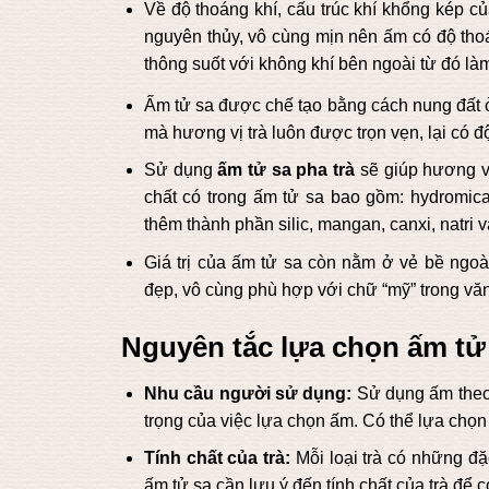
Về độ thoáng khí, cấu trúc khí khổng kép củ
nguyên thủy, vô cùng mịn nên ấm có độ tho
thông suốt với không khí bên ngoài từ đó là
Ấm tử sa được chế tạo bằng cách nung đất ở
mà hương vị trà luôn được trọn vẹn, lại có độ
Sử dụng
ấm tử sa pha trà
sẽ giúp hương v
chất có trong ấm tử sa bao gồm: hydromica,
thêm thành phần silic, mangan, canxi, natri và
Giá trị của ấm tử sa còn nằm ở vẻ bề ngoà
đẹp, vô cùng phù hợp với chữ “mỹ” trong văn
Nguyên tắc lựa chọn ấm tử
Nhu cầu người sử dụng:
Sử dụng ấm theo 
trọng của việc lựa chọn ấm. Có thể lựa chọ
Tính chất của trà:
Mỗi loại trà có những đặ
ấm tử sa cần lưu ý đến tính chất của trà để c