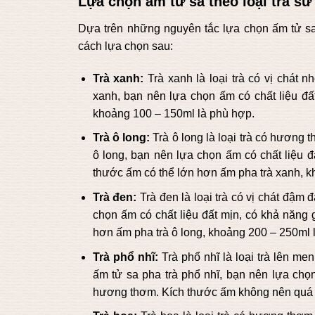
Lựa chọn ấm tử sa theo loại trà sử
Dựa trên những nguyên tắc lựa chọn ấm tử sa 
cách lựa chọn sau:
Trà xanh:
Trà xanh là loại trà có vị chát 
xanh, bạn nên lựa chọn ấm có chất liệu đất
khoảng 100 – 150ml là phù hợp.
Trà ô long:
Trà ô long là loại trà có hương 
ô long, bạn nên lựa chọn ấm có chất liệu đ
thước ấm có thể lớn hơn ấm pha trà xanh, k
Trà đen:
Trà đen là loại trà có vị chát đậm 
chọn ấm có chất liệu đất mịn, có khả năng 
hơn ấm pha trà ô long, khoảng 200 – 250ml 
Trà phổ nhĩ:
Trà phổ nhĩ là loại trà lên m
ấm tử sa pha trà phổ nhĩ, bạn nên lựa chọn
hương thơm. Kích thước ấm không nên quá t