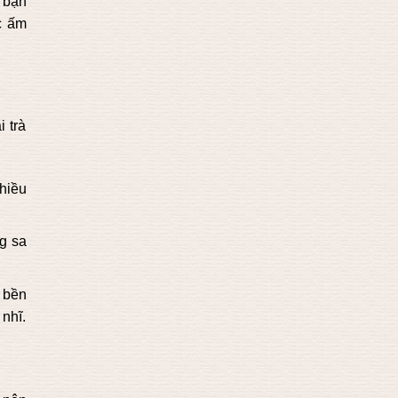
 bạn
c ấm
 trà
nhiều
g sa
 bền
nhĩ.