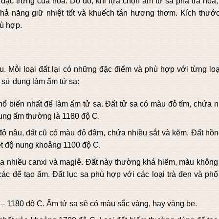
 đặc trưng của hoa. Do đó, khi lựa chọn ấm tử sa pha trà hoa,
khả năng giữ nhiệt tốt và khuếch tán hương thơm. Kích thướ
ù hợp.
. Mỗi loại đất lại có những đặc điểm và phù hợp với từng loại
 sử dụng làm ấm tử sa:
phổ biến nhất để làm ấm tử sa. Đất tử sa có màu đỏ tím, chứa 
nung ấm thường là 1180 độ C.
ỏ nâu, đất cũ có màu đỏ đâm, chứa nhiều sắt và kẽm. Đất hồn
iệt độ nung khoảng 1100 độ C.
ứa nhiều canxi và magiê. Đất này thường khá hiếm, màu không
ác để tạo ấm. Đất lục sa phù hợp với các loại trà đen và phổ 
 – 1180 độ C. Ấm tử sa sẽ có màu sắc vàng, hay vàng be.