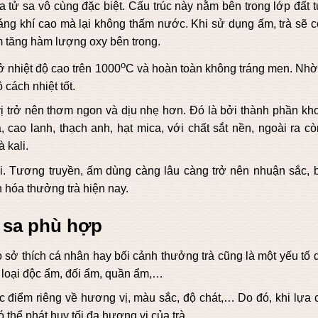
a tử sa vô cùng đặc biệt. Cấu trúc này nằm bên trong lớp đất 
áng khí cao mà lại không thấm nước. Khi sử dụng ấm, trà sẽ c
m tăng hàm lượng oxy bên trong.
o
 nhiệt độ cao trên 1000
C và hoàn toàn không tráng men. Nhờ
 cách nhiệt tốt.
ị trở nên thơm ngon và dịu nhẹ hơn. Đó là bởi thành phần kh
 cao lanh, thạch anh, hạt mica, với chất sắt nền, ngoài ra cò
 kali.
i. Tương truyền, ấm dùng càng lâu càng trở nên nhuận sắc, 
 hóa thưởng trà hiện nay.
 sa phù hợp
sở thích cá nhân hay bối cảnh thưởng trà cũng là một yếu tố 
n loại độc ẩm, đối ẩm, quần ẩm,…
c điểm riêng về hương vị, màu sắc, độ chát,… Do đó, khi lựa 
ó thể phát huy tối đa hương vị của trà.