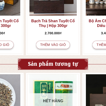
n Tuyết Cổ
Bạch Trà Shan Tuyết Cổ
Bộ Ấm C
 300gr
Thụ | Hộp 300gr
Diêu
00
₫
2.700.000
₫
3.
O GIỎ
THÊM VÀO GIỎ
THÊM
Sản phẩm tương tự
HẾT HÀNG