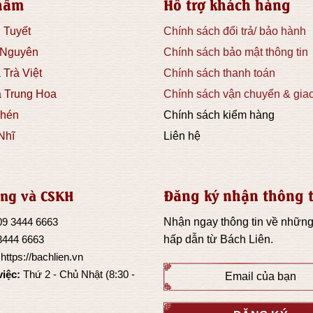
hẩm
Hỗ trợ khách hàng
thể
 Tuyết
Chính sách đổi trả/ bảo hành
được
chọn
 Nguyên
Chính sách bảo mật thông tin
trên
 Trà Việt
Chính sách thanh toán
trang
à Trung Hoa
Chính sách vận chuyển & gia
sản
phẩm
hén
Chính sách kiểm hàng
Nhĩ
Liên hệ
Đăng ký nhận thông t
ng và CSKH
09 3444 6663
Nhận ngay thông tin về những
3444 6663
hấp dẫn từ
Bách Liên
.
:
https://bachlien.vn
việc:
Thứ 2 - Chủ Nhật (8:30 -