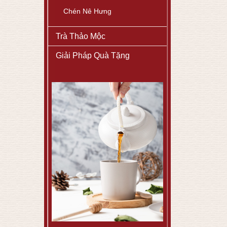
Chén Nê Hưng
Trà Thảo Mộc
Giải Pháp Quà Tặng