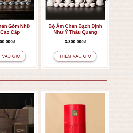
hén Gốm Nhữ
Bộ Ấm Chén Bạch Định
 Cao Cấp
Như Ý Thấu Quang
400.000
₫
3.300.000
₫
 VÀO GIỎ
THÊM VÀO GIỎ