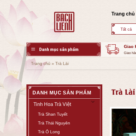
Skip
to
Trang chủ
content
Giao 
Danh mục sản phẩm
Giao hà
Trang chủ
»
Trà Lài
Trà Lài
DANH MỤC SẢN PHẨM
Tinh Hoa Trà Việt
Trà Shan Tuyết
Trà Thái Nguyên
Trà Ô Long