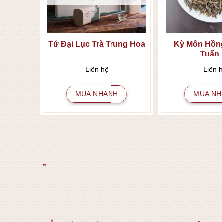
h Trà
Tứ Đại Lục Trà Trung Hoa
Kỳ Môn Hồng
Tuấn 
Liên hệ
Liên 
MUA NHANH
MUA NH