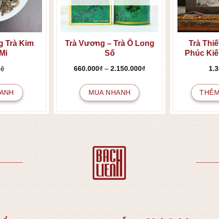
 Trà Kim
Trà Vương – Trà Ô Long
Trà Thi
Mi
Số
Phúc Kiế
Khoảng
hệ
660.000
₫
–
2.150.000
₫
1.
giá:
từ
660.000₫
ANH
MUA NHANH
THÊM
đến
2.150.000₫
Sản
phẩm
này
có
nhiều
biến
thể.
Các
tùy
chọn
có