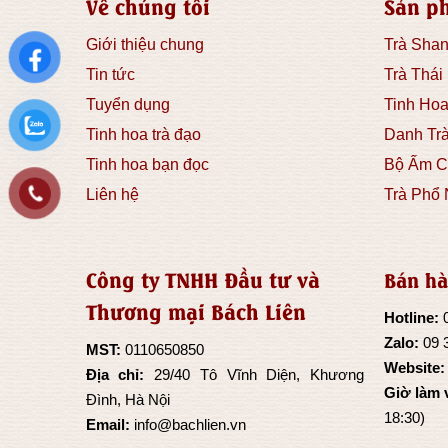
Về chúng tôi
Sản p
Giới thiệu chung
Trà Shan
Tin tức
Trà Thái
Tuyển dụng
Tinh Hoa
Tinh hoa trà đạo
Danh Tr
Tinh hoa bạn đọc
Bộ Ấm C
Liên hệ
Trà Phổ 
Công ty TNHH Đầu tư và
Bán hà
Thương mại Bách Liên
Hotline:
Zalo:
09 
MST:
0110650850
Website
Địa chỉ:
29/40 Tô Vĩnh Diện, Khương
Giờ làm 
Đình, Hà Nội
18:30)
Email:
info@bachlien.vn