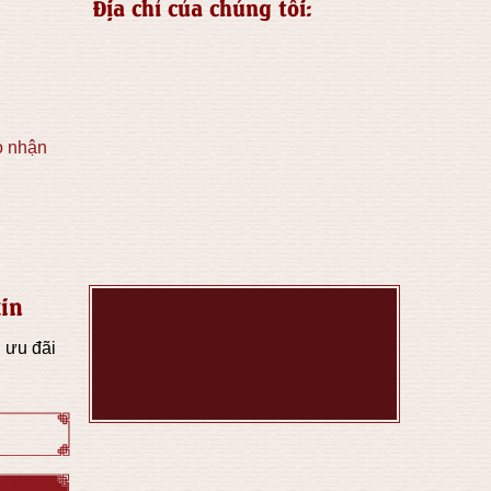
Địa chỉ của chúng tôi:
o nhận
in
 ưu đãi