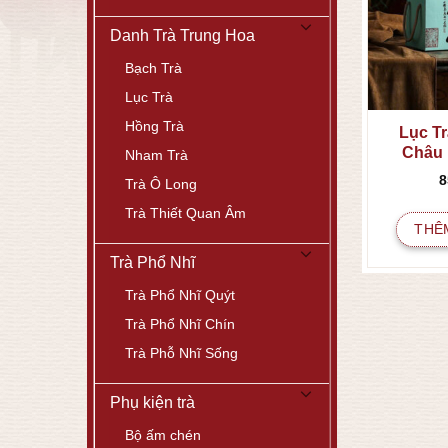
Danh Trà Trung Hoa
Bạch Trà
Lục Trà
Hồng Trà
Lục Tr
Châu 
Nham Trà
8
Trà Ô Long
Trà Thiết Quan Âm
THÊ
Trà Phổ Nhĩ
Trà Phổ Nhĩ Quýt
Trà Phổ Nhĩ Chín
Trà Phỗ Nhĩ Sống
Phụ kiện trà
Bộ ấm chén