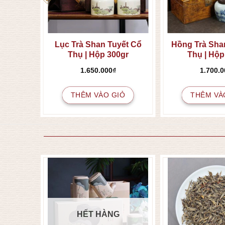
 Trản
Lục Trà Shan Tuyết Cổ
Hồng Trà Sha
Thụ | Hộp 300gr
Thụ | Hộp
1.650.000
₫
1.700.0
IỎ
THÊM VÀO GIỎ
THÊM VÀ
HẾT HÀNG