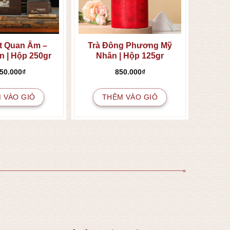
ết Quan Âm –
Trà Đông Phương Mỹ
n | Hộp 250gr
Nhân | Hộp 125gr
350.000
₫
850.000
₫
 VÀO GIỎ
THÊM VÀO GIỎ