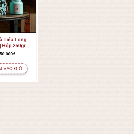
à Tiểu Long
| Hộp 250gr
50.000
₫
M VÀO GIỎ