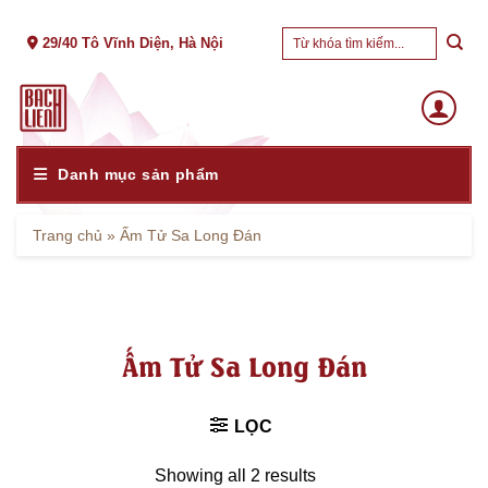
Skip
Tìm
to
29/40 Tô Vĩnh Diện, Hà Nội
kiếm:
content
Danh mục sản phẩm
Trang chủ
»
Ấm Tử Sa Long Đán
Ấm Tử Sa Long Đán
LỌC
Showing all 2 results