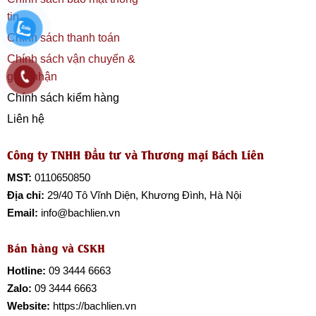
tin
Chính sách thanh toán
Chính sách vận chuyển &
giao nhận
Chính sách kiểm hàng
Liên hệ
Công ty TNHH Đầu tư và Thương mại Bách Liên
MST:
0110650850
Địa chỉ:
29/40 Tô Vĩnh Diện, Khương Đình, Hà Nội
Email:
info@bachlien.vn
Bán hàng và CSKH
Hotline:
09 3444 6663
Zalo:
09 3444 6663
Website:
https://bachlien.vn