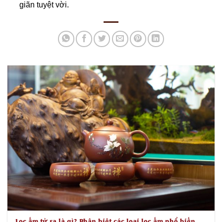
giãn tuyệt vời.
Lọc ấm tử sa là gì? Phân biệt các loại lọc ấm phổ biến