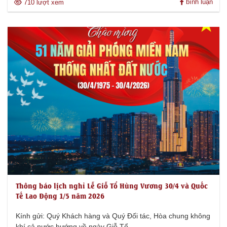
bình luận
710 lượt xem
Thông báo lịch nghỉ Lễ Giỗ Tổ Hùng Vương 30/4 và Quốc
Tế Lao Động 1/5 năm 2026
Kính gửi: Quý Khách hàng và Quý Đối tác, Hòa chung không
khí cả nước hướng về ngày Giỗ Tổ...