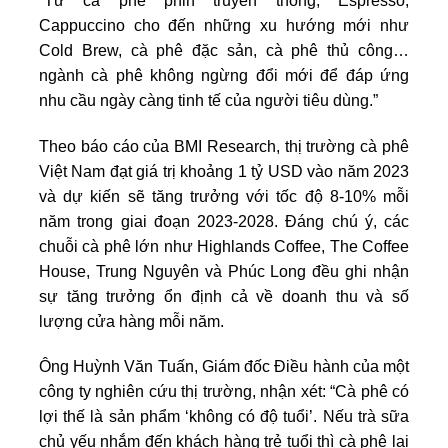
“Từ cà phê phin truyền thống, Espresso,
Cappuccino cho đến những xu hướng mới như
Cold Brew, cà phê đặc sản, cà phê thủ công…
ngành cà phê không ngừng đổi mới để đáp ứng
nhu cầu ngày càng tinh tế của người tiêu dùng.”
Theo báo cáo của BMI Research, thị trường cà phê
Việt Nam đạt giá trị khoảng 1 tỷ USD vào năm 2023
và dự kiến sẽ tăng trưởng với tốc độ 8-10% mỗi
năm trong giai đoạn 2023-2028. Đáng chú ý, các
chuỗi cà phê lớn như Highlands Coffee, The Coffee
House, Trung Nguyên và Phúc Long đều ghi nhận
sự tăng trưởng ổn định cả về doanh thu và số
lượng cửa hàng mỗi năm.
Ông Huỳnh Văn Tuấn, Giám đốc Điều hành của một
công ty nghiên cứu thị trường, nhận xét: “Cà phê có
lợi thế là sản phẩm ‘không có độ tuổi’. Nếu trà sữa
chủ yếu nhắm đến khách hàng trẻ tuổi thì cà phê lại