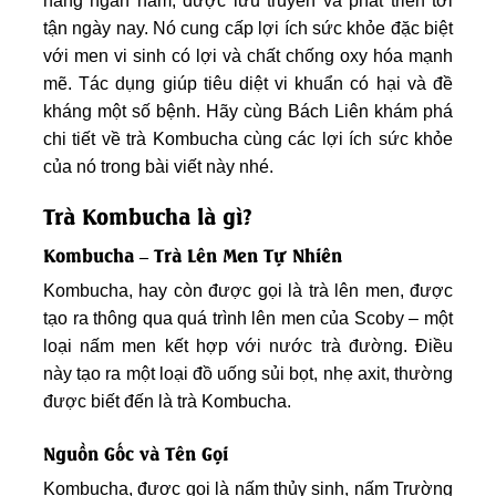
hàng ngàn năm, được lưu truyền và phát triển tới
tận ngày nay. Nó cung cấp lợi ích sức khỏe đặc biệt
với men vi sinh có lợi và chất chống oxy hóa mạnh
mẽ. Tác dụng giúp tiêu diệt vi khuẩn có hại và đề
kháng một số bệnh. Hãy cùng Bách Liên khám phá
chi tiết về trà Kombucha cùng các lợi ích sức khỏe
của nó trong bài viết này nhé.
Trà Kombucha là gì?
Kombucha – Trà Lên Men Tự Nhiên
Kombucha, hay còn được gọi là trà lên men, được
tạo ra thông qua quá trình lên men của Scoby – một
loại nấm men kết hợp với nước trà đường. Điều
này tạo ra một loại đồ uống sủi bọt, nhẹ axit, thường
được biết đến là trà Kombucha.
Nguồn Gốc và Tên Gọi
Kombucha, được gọi là nấm thủy sinh, nấm Trường