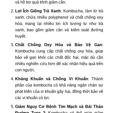
và hỗ trợ quá trình giảm cân.
Lợi Ích Giống Trà Xanh
: Kombucha, làm từ trà
xanh, chứa nhiều polyphenol và chất chống oxy
hóa, mang lại nhiều lợi ích tương tự như trà
xanh, bao gồm giảm cân và kiểm soát đường
huyết.
Chất Chống Oxy Hóa và Bảo Vệ Gan
:
Kombucha cung cấp chất chống oxy hóa, giúp
bảo vệ gan khỏi các chất độc hại, mặc dù cần
nhiều nghiên cứu hơn để xác nhận hiệu quả trên
con người.
Kháng Khuẩn và Chống Vi Khuẩn
: Thành
phần của kombucha có khả năng ngăn chặn sự
phát triển của vi khuẩn gây hại, đồng thời bảo vệ
các vi khuẩn có lợi.
Giảm Nguy Cơ Bệnh Tim Mạch và Đái Tháo
Đường Type 2
: Kombucha có thể giúp giảm