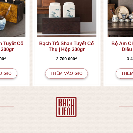
n Tuyết Cổ
Bạch Trà Shan Tuyết Cổ
Bộ Ấm C
 300gr
Thụ | Hộp 300gr
Diêu
00
₫
2.700.000
₫
3.
O GIỎ
THÊM VÀO GIỎ
THÊM