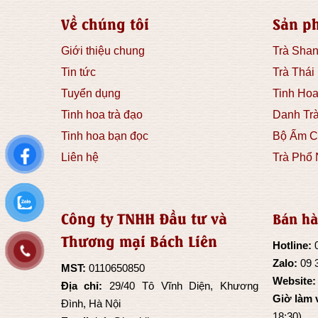
Về chúng tôi
Sản p
Giới thiệu chung
Trà Shan
Tin tức
Trà Thái
Tuyển dụng
Tinh Hoa
Tinh hoa trà đạo
Danh Tr
Tinh hoa bạn đọc
Bộ Ấm C
Liên hệ
Trà Phổ 
Công ty TNHH Đầu tư và
Bán hà
Thương mại Bách Liên
Hotline:
Zalo:
09 
MST:
0110650850
Website
Địa chỉ:
29/40 Tô Vĩnh Diện, Khương
Giờ làm 
Đình, Hà Nội
18:30)