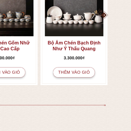
hén Gốm Nhữ
Bộ Ấm Chén Bạch Định
 Cao Cấp
Như Ý Thấu Quang
400.000
₫
3.300.000
₫
 VÀO GIỎ
THÊM VÀO GIỎ