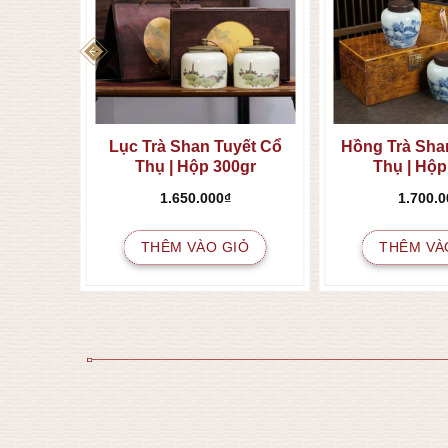
 Trản
Lục Trà Shan Tuyết Cổ
Hồng Trà Sha
Thụ | Hộp 300gr
Thụ | Hộp
1.650.000
₫
1.700.0
IỎ
THÊM VÀO GIỎ
THÊM VÀ