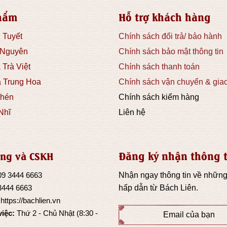
hẩm
Hỗ trợ khách hàng
 Tuyết
Chính sách đổi trả/ bảo hành
 Nguyên
Chính sách bảo mật thông tin
 Trà Việt
Chính sách thanh toán
à Trung Hoa
Chính sách vận chuyển & gia
hén
Chính sách kiểm hàng
Nhĩ
Liên hệ
Đăng ký nhận thông t
ng và CSKH
09 3444 6663
Nhận ngay thông tin về những
3444 6663
hấp dẫn từ
Bách Liên
.
:
https://bachlien.vn
việc:
Thứ 2 - Chủ Nhật (8:30 -