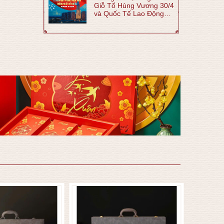
Giỗ Tổ Hùng Vương 30/4
và Quốc Tế Lao Động
1/5 năm 2026