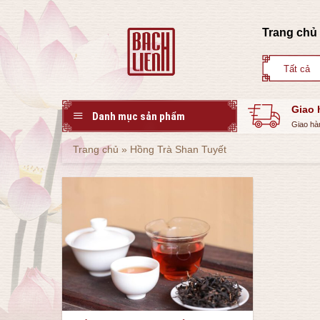
Skip
to
Trang chủ
content
Giao 
Danh mục sản phẩm
Giao hà
Trang chủ
»
Hồng Trà Shan Tuyết