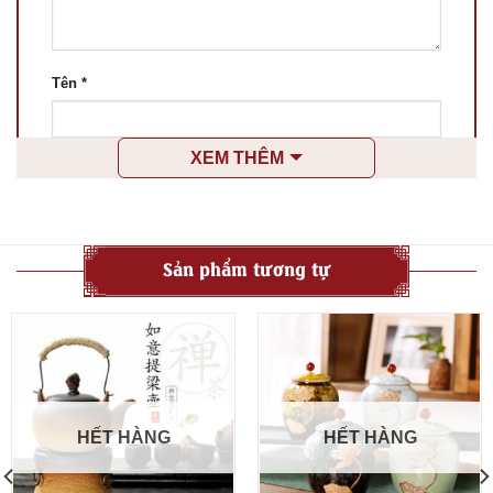
Tên
*
XEM THÊM
Email
*
Lưu tên của tôi, email, và trang web trong trình
Sản phẩm tương tự
duyệt này cho lần bình luận kế tiếp của tôi.
HẾT HÀNG
HẾT HÀNG