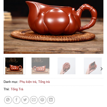
Danh mục:
Phụ kiện trà
,
Tống trà
Thẻ:
Tống Trà