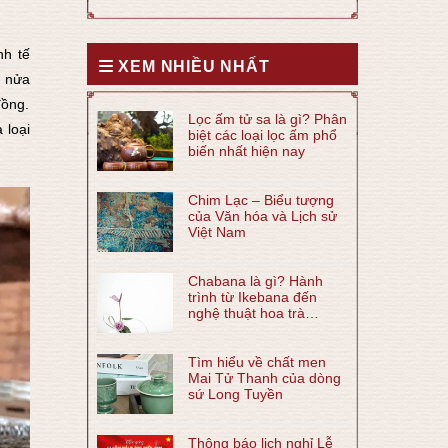
nh tế
XEM NHIỀU NHẤT
t nửa
đồng.
Lọc ấm tử sa là gì? Phân
 loại
biệt các loại lọc ấm phổ
biến nhất hiện nay
Chim Lạc – Biểu tượng
của Văn hóa và Lịch sử
Việt Nam
Chabana là gì? Hành
trình từ Ikebana đến
nghệ thuật hoa trà
Chabana
Tìm hiểu về chất men
Mai Tử Thanh của dòng
sứ Long Tuyền
Thông báo lịch nghỉ Lễ