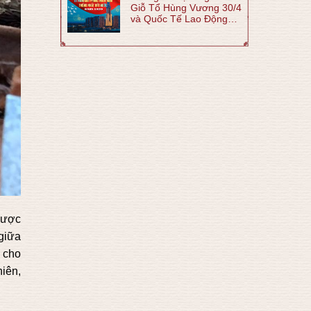
Giỗ Tổ Hùng Vương 30/4
và Quốc Tế Lao Động
1/5 năm 2026
ược
giữa
à cho
hiên,