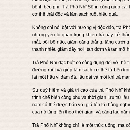
bệnh béo phì. Trà Phổ Nhĩ Sống cũng giúp cải th
cơ thể thải độc và làm sạch ruột hiệu quả.
Không chỉ nổi bật với hương vị độc đáo, trà Phổ
những yếu tố quan trọng khiến trà này trở thà
mắt, bồi bổ não, giảm căng thẳng, tăng cường 
thanh nhiệt, giảm đầy hơi, tan đờm và tan mỡ h
Trà Phổ Nhĩ đặc biệt có công dụng đối với hệ 
đường ruột và giúp làm sạch cơ thể từ bên tro
lại một hậu vị đậm đà, lâu dài và một khí trà m
Sự quý hiếm và giá trị cao của trà Phổ Nhĩ 
trình chế biến công phu và thời gian lưu trữ lâu 
năm có thể được bán với giá lên tới hàng nghìn
của nó tăng lên theo thời gian, và càng lâu năm
Trà Phổ Nhĩ không chỉ là một thức uống, mà cò