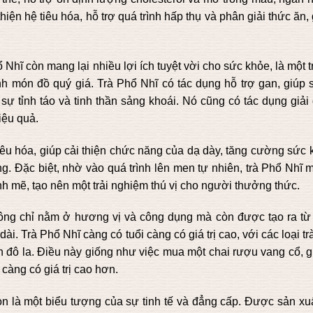
iện hệ tiêu hóa, hỗ trợ quá trình hấp thụ và phân giải thức ăn,
 Nhĩ còn mang lại nhiều lợi ích tuyệt vời cho sức khỏe, là một 
nh món đồ quý giá. Trà Phổ Nhĩ có tác dụng hỗ trợ gan, giúp 
sự tỉnh táo và tinh thần sảng khoái. Nó cũng có tác dụng giải
iệu quả.
tiêu hóa, giúp cải thiện chức năng của dạ dày, tăng cường sức
ng. Đặc biệt, nhờ vào quá trình lên men tự nhiên, trà Phổ Nhĩ
ạnh mẽ, tạo nên một trải nghiệm thú vị cho người thưởng thức.
không chỉ nằm ở hương vị và công dụng mà còn được tạo ra từ
dài. Trà Phổ Nhĩ càng có tuổi càng có giá trị cao, với các loại tr
 đô la. Điều này giống như việc mua một chai rượu vang cổ, gi
 càng có giá trị cao hơn.
n là một biểu tượng của sự tinh tế và đẳng cấp. Được sản xuấ