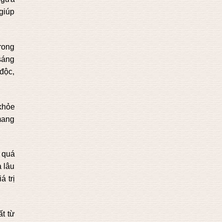
 giúp
trong
sáng
 độc,
 khỏe
 mang
 quá
à lâu
á trị
t từ