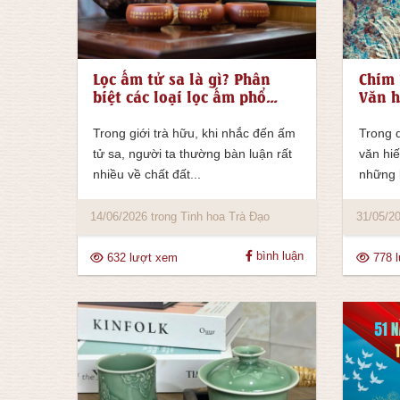
Lọc ấm tử sa là gì? Phân
Chim 
biệt các loại lọc ấm phổ
Văn h
biến nhất hiện nay
Trong giới trà hữu, khi nhắc đến ấm
Trong 
tử sa, người ta thường bàn luận rất
văn hiế
nhiều về chất đất...
những 
14/06/2026 trong Tinh hoa Trà Đạo
31/05/20
bình luận
632 lượt xem
778 