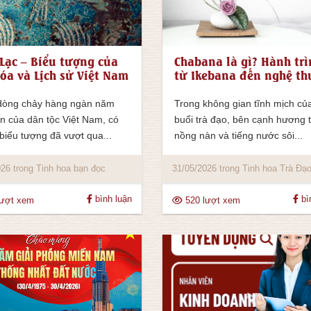
Lạc – Biểu tượng của
Chabana là gì? Hành tr
óa và Lịch sử Việt Nam
từ Ikebana đến nghệ th
hoa trà Chabana
dòng chảy hàng ngàn năm
Trong không gian tĩnh mịch củ
n của dân tộc Việt Nam, có
buổi trà đạo, bên cạnh hương 
biểu tượng đã vượt qua...
nồng nàn và tiếng nước sôi...
26 trong Tinh hoa bạn đọc
31/05/2026 trong Tinh hoa Trà Đạ
bình luận
bì
lượt xem
520 lượt xem