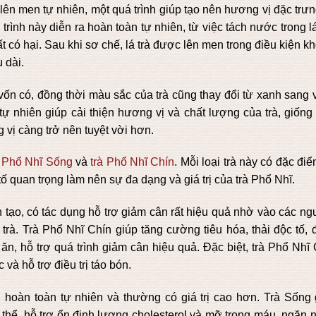
n men tự nhiên, một quá trình giúp tạo nên hương vị đặc trưn
 trình này diễn ra hoàn toàn tự nhiên, từ việc tách nước trong lá
hất có hại. Sau khi sơ chế, lá trà được lên men trong điều kiện k
 dài.
 vốn có, đồng thời màu sắc của trà cũng thay đổi từ xanh sang
 tự nhiên giúp cải thiện hương vị và chất lượng của trà, giốn
 vị càng trở nên tuyệt vời hơn.
à Phổ Nhĩ Sống
và
trà Phổ Nhĩ Chín
. Mỗi loại trà này có đặc đi
tố quan trọng làm nên sự đa dạng và giá trị của trà Phổ Nhĩ.
n tạo, có tác dụng hỗ trợ giảm cân rất hiệu quả nhờ vào các n
g trà. Trà Phổ Nhĩ Chín giúp tăng cường tiêu hóa, thải độc tố,
ăn, hỗ trợ quá trình giảm cân hiệu quả. Đặc biệt, trà Phổ Nhĩ
 và hỗ trợ điều trị táo bón.
 hoàn toàn tự nhiên và thường có giá trị cao hơn. Trà Sống 
ơ thể, hỗ trợ ổn định lượng cholesterol và mỡ trong máu, ngăn