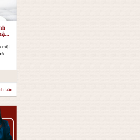
ình
uật
a một
trà
o
nh luận