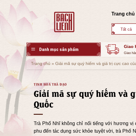
Skip
to
Trang chủ
content
Giao 
Danh mục sản phẩm
Giao hà
Trang chủ
»
Giải mã sự quý hiếm và giá trị cực cao c
TINH HOA TRÀ ĐẠO
Giải mã sự quý hiếm và gi
Quốc
Trà Phổ Nhĩ không chỉ nổi tiếng với hương vị 
phu đến tác dụng sức khỏe tuyệt vời, trà Phổ N