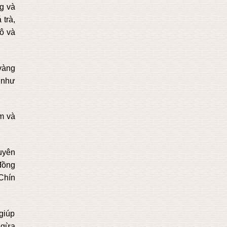
g và
 trà,
hô và
 vàng
g như
ểm và
guyên
 đồng
 Chín
giúp
 ngừa