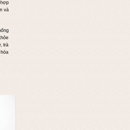
t hợp
ên và
thống
khỏe
, trà
 hóa