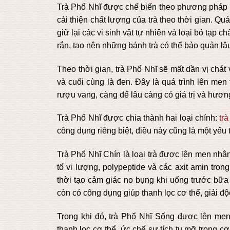
Trà Phổ Nhĩ được chế biến theo phương pháp lê
cải thiện chất lượng của trà theo thời gian. Quá
giữ lại các vi sinh vật tự nhiên và loại bỏ tạp c
rắn, tạo nên những bánh trà có thể bảo quản lâu
Theo thời gian, trà Phổ Nhĩ sẽ mất dần vị chát
và cuối cùng là đen. Đây là quá trình lên men
rượu vang, càng để lâu càng có giá trị và hương
Trà Phổ Nhĩ được chia thành hai loại chính:
tr
công dụng riêng biệt, điều này cũng là một yếu 
Trà Phổ Nhĩ Chín là loại trà được lên men nhâ
tố vi lượng, polypeptide và các axit amin tron
thời tạo cảm giác no bụng khi uống trước bữa 
còn có công dụng giúp thanh lọc cơ thể, giải độc
Trong khi đó, trà Phổ Nhĩ Sống được lên men
thanh lọc cơ thể, ức chế sự tích tụ mỡ trong c