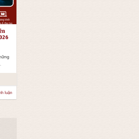
ên
2026
những
.
nh luận