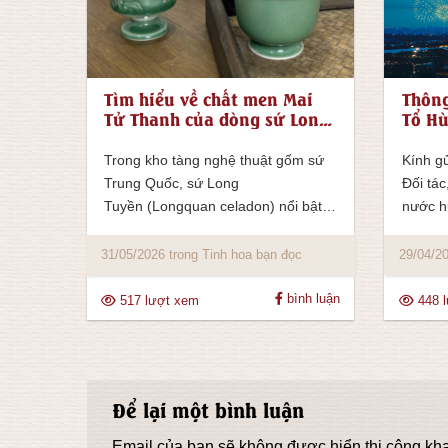
Tìm hiểu về chất men Mai
Thông
Tử Thanh của dòng sứ Long
Tổ Hù
Tuyền
Quốc 
2026
Trong kho tàng nghệ thuật gốm sứ
Kính g
Trung Quốc, sứ Long
Đối tá
Tuyền (Longquan celadon) nổi bật
nước h
như một biểu tượng của sự...
31/05/2026 trong Tinh hoa bạn đọc
29/04/20
bình luận
517 lượt xem
448 
Để lại một bình luận
Email của bạn sẽ không được hiển thị công kha