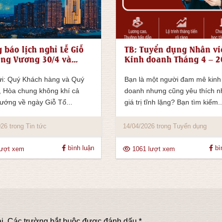
 báo lịch nghỉ Lễ Giỗ
TB: Tuyển dụng Nhân vi
ng Vương 30/4 và
Kinh doanh Tháng 4 – 
Tế Lao Động 1/5 năm
ửi: Quý Khách hàng và Quý
Bạn là một người đam mê kinh
c, Hòa chung không khí cả
doanh nhưng cũng yêu thích 
ướng về ngày Giỗ Tổ...
giá trị tĩnh lặng? Bạn tìm kiếm..
26 trong Tin tức
14/04/2026 trong Tuyển dụng
bình luận
bì
lượt xem
1061 lượt xem
i.
Các trường bắt buộc được đánh dấu
*