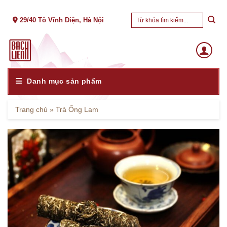
Skip
Tìm
to
29/40 Tô Vĩnh Diện, Hà Nội
kiếm:
content
Danh mục sản phẩm
Trang chủ
»
Trà Ống Lam