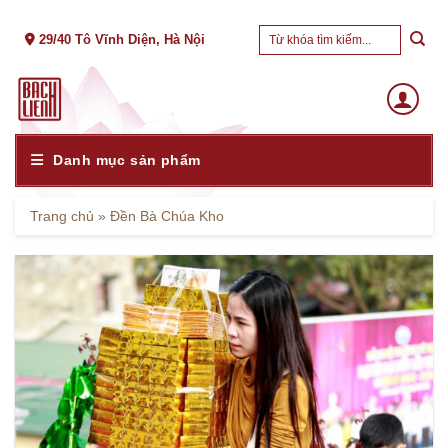
Skip
Tìm
to
29/40 Tô Vĩnh Diện, Hà Nội
kiếm:
content
Danh mục sản phẩm
Trang chủ
»
Đền Bà Chúa Kho