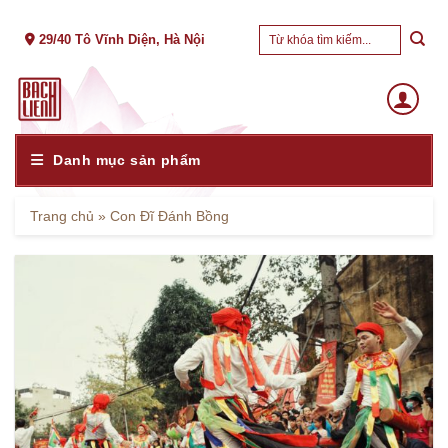
Skip
Tìm
to
29/40 Tô Vĩnh Diện, Hà Nội
kiếm:
content
Danh mục sản phẩm
Trang chủ
»
Con Đĩ Đánh Bồng