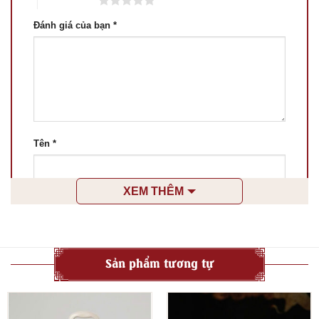
5 trên 5 sao
Đánh giá của bạn
*
Tên
*
XEM THÊM
Email
*
Lưu tên của tôi, email, và trang web trong trình
Sản phẩm tương tự
duyệt này cho lần bình luận kế tiếp của tôi.