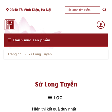
Skip
Tìm
to
29/40 Tô Vĩnh Diện, Hà Nội
kiếm:
content
Danh mục sản phẩm
Trang chủ
»
Sứ Long Tuyền
Sứ Long Tuyền
LỌC
Hiển thị kết quả duy nhất