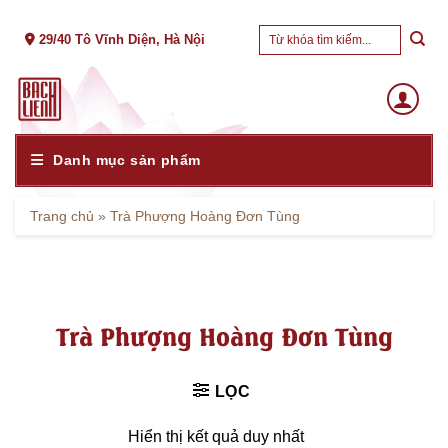
Skip
Tìm
to
29/40 Tô Vĩnh Diện, Hà Nội
kiếm:
content
Danh mục sản phẩm
Trang chủ
»
Trà Phượng Hoàng Đơn Tùng
Trà Phượng Hoàng Đơn Tùng
LỌC
Hiển thị kết quả duy nhất