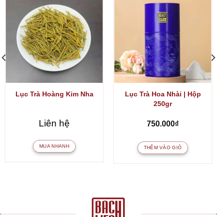
Lục Trà Hoàng Kim Nha
Lục Trà Hoa Nhài | Hộp
250gr
oảng
Liên hệ
750.000
₫
:
MUA NHANH
THÊM VÀO GIỎ
0.000₫
n
50.000₫