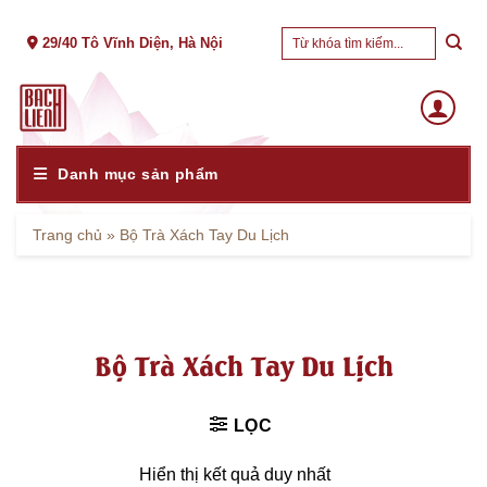
Skip
Tìm
to
29/40 Tô Vĩnh Diện, Hà Nội
kiếm:
content
Danh mục sản phẩm
Trang chủ
»
Bộ Trà Xách Tay Du Lịch
Bộ Trà Xách Tay Du Lịch
LỌC
Hiển thị kết quả duy nhất