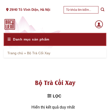
Skip
Tìm
to
29/40 Tô Vĩnh Diện, Hà Nội
kiếm:
content
Danh mục sản phẩm
Trang chủ
»
Bộ Trà Cối Xay
Bộ Trà Cối Xay
LỌC
Hiển thị kết quả duy nhất