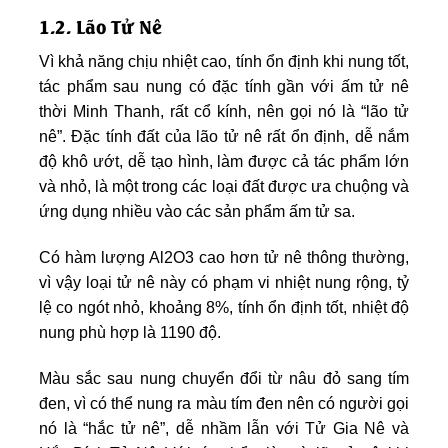
1.2. Lão Tử Nê
Vì khả năng chịu nhiệt cao, tính ổn định khi nung tốt,
tác phẩm sau nung có đặc tính gần với ấm tử nê
thời Minh Thanh, rất cổ kính, nên gọi nó là “lão tử
nê”. Đặc tính đất của lão tử nê rất ổn định, dễ nắm
độ khô ướt, dễ tạo hình, làm được cả tác phẩm lớn
và nhỏ, là một trong các loại đất được ưa chuộng và
ứng dụng nhiều vào các sản phẩm ấm tử sa.
Có hàm lượng Al2O3 cao hơn tử nê thông thường,
vì vậy loại tử nê này có phạm vi nhiệt nung rộng, tỷ
lệ co ngót nhỏ, khoảng 8%, tính ổn định tốt, nhiệt độ
nung phù hợp là 1190 độ.
Màu sắc sau nung chuyển đổi từ nâu đỏ sang tím
đen, vì có thể nung ra màu tím đen nên có người gọi
nó là “hắc tử nê”, dễ nhầm lẫn với Tử Gia Nê và