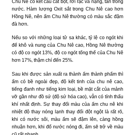
Chu Nê có kết cấu cát bột, rời rạc và nặng, tan trong
nước. Hàm lượng Oxit sắt trong Chu Nê cao hơn
Hồng Nê, nên ấm Chu Nê thường có màu sắc đậm
đà hơn.
Nếu so với những loại tử sa khác, tỷ lệ co ngót khi
để khô và nung của Chu Nê cao, Hồng Nê thường
có độ co ngót 13%, độ co ngót tổng thể của Chu Nê
hơn 17%, thậm chí đến 25%.
Sau khi được sản xuất ra thành ấm thành phẩm thì
ấm có bề ngoài đẹp, độ kết tinh của chu nê cao,
tiếng đanh như tiếng kim loại, bề mặt cắt của mảnh
vỡ gần như đồ sứ (độ sứ hóa cao), vẫn có tính thấu
khí nhất định. Sự thay đổi màu của ấm chu nê khi
nhiệt độ thay nóng lạnh thay đổi đột ngột là rất rõ,
khi có nước sôi, màu ấm sẽ đậm lên, càng hồng
nhuận hơn, khi đổ nước nóng đi, ấm sẽ trở về màu
cũ rất nhanh.