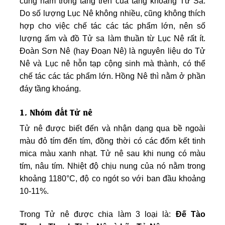
cũng nằm trong tầng trên của tầng khoáng Tử Sa.
Do số lượng Lục Nê không nhiều, cũng không thích
hợp cho việc chế tác các tác phẩm lớn, nên số
lượng ấm và đồ Tử sa làm thuần từ Lục Nê rất ít.
Đoàn Sơn Nê (hay Đoạn Nê) là nguyên liệu do Tử
Nê và Lục nê hỗn tạp cộng sinh mà thành, có thể
chế tác các tác phẩm lớn. Hồng Nê thì nằm ở phần
đáy tầng khoáng.
1. Nhóm đất Tử nê
Tử nê được biết đến và nhận dạng qua bề ngoài
màu đỏ tím đến tím, đồng thời có các đốm kết tinh
mica màu xanh nhạt. Tử nê sau khi nung có màu
tím, nâu tím. Nhiệt độ chịu nung của nó nằm trong
khoảng 1180°C, độ co ngót so với ban đầu khoảng
10-11%.
Trong Tử nê được chia làm 3 loại là:
Đế Tào