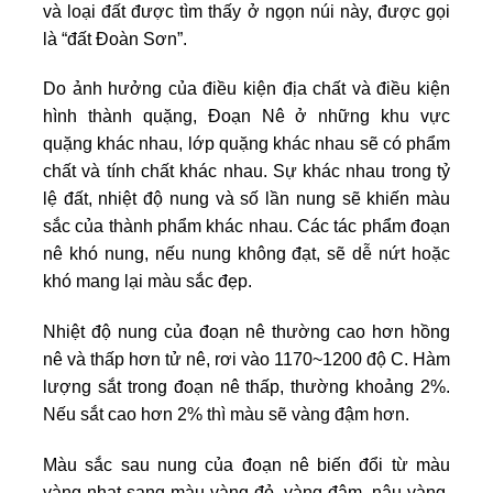
và loại đất được tìm thấy ở ngọn núi này, được gọi
là “đất Đoàn Sơn”.
Do ảnh hưởng của điều kiện địa chất và điều kiện
hình thành quặng, Đoạn Nê ở những khu vực
quặng khác nhau, lớp quặng khác nhau sẽ có phẩm
chất và tính chất khác nhau. Sự khác nhau trong tỷ
lệ đất, nhiệt độ nung và số lần nung sẽ khiến màu
sắc của thành phẩm khác nhau. Các tác phẩm đoạn
nê khó nung, nếu nung không đạt, sẽ dễ nứt hoặc
khó mang lại màu sắc đẹp.
Nhiệt độ nung của đoạn nê thường cao hơn hồng
nê và thấp hơn tử nê, rơi vào 1170~1200 độ C. Hàm
lượng sắt trong đoạn nê thấp, thường khoảng 2%.
Nếu sắt cao hơn 2% thì màu sẽ vàng đậm hơn.
Màu sắc sau nung của đoạn nê biến đổi từ màu
vàng nhạt sang màu vàng đỏ, vàng đậm, nâu vàng.