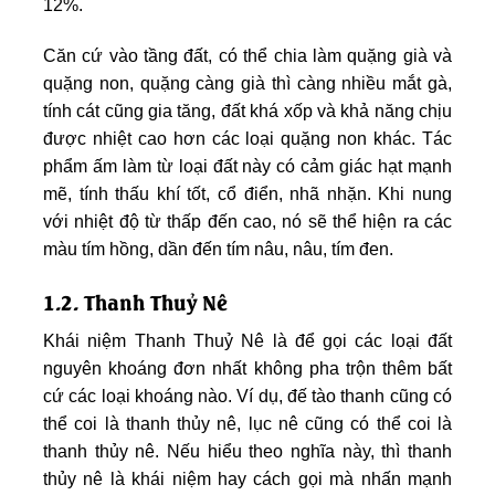
12%.
Căn cứ vào tầng đất, có thể chia làm quặng già và
quặng non, quặng càng già thì càng nhiều mắt gà,
tính cát cũng gia tăng, đất khá xốp và khả năng chịu
được nhiệt cao hơn các loại quặng non khác. Tác
phẩm ấm làm từ loại đất này có cảm giác hạt mạnh
mẽ, tính thấu khí tốt, cổ điển, nhã nhặn. Khi nung
với nhiệt độ từ thấp đến cao, nó sẽ thể hiện ra các
màu tím hồng, dần đến tím nâu, nâu, tím đen.
1.2. Thanh Thuỷ Nê
Khái niệm Thanh Thuỷ Nê là để gọi các loại đất
nguyên khoáng đơn nhất không pha trộn thêm bất
cứ các loại khoáng nào. Ví dụ, đế tào thanh cũng có
thể coi là thanh thủy nê, lục nê cũng có thể coi là
thanh thủy nê. Nếu hiểu theo nghĩa này, thì thanh
thủy nê là khái niệm hay cách gọi mà nhấn mạnh