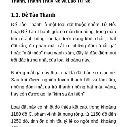
Thanh, Thanh Thủy Nê và Lão Tử Nê.
1.1. Đế Tào Thanh
Đế Tào Thanh là một loại đất thuộc nhóm Tử Nê.
Loại Đế Tào Thanh gốc có màu tím hồng, trong màu
tím có ánh hồng, tồn tại dưới dạng khối chắc, chất
đất rắn, đa phần mặt cắt có những đốm “mắt gà”
hoặc “mắt mèo” màu xanh xám, đây là đặc điểm nổi
trội đặc trưng nhất của loại khoáng này.
Những mắt gà này thực chất là đất bản sơn lục nê.
Sau khi được nghiền luyện thành bột và làm ấm,
những đốm mắt gà trở thành những hạt màu vàng,
hay còn được gọi là “kim sa ẩn hiện”.
Loại đất này có nhiệt độ thiêu kết cao, trong khoảng
1180 độ C, phạm vi nhiệt nung rộng, từ 1150 độ đến
1250 độ, tính ổn định tốt, tỷ lệ co ngót nhỏ, khoảng