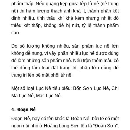
phẩm thấp. Nếu quặng kẹp giữa lớp tử nê (nê trung
nê) thì hàm lượng thạch anh khá ít, thành phần kết
dính nhiều, tính thấu khí khá kém nhưng nhiệt độ
thiêu kết thấp, không dễ bị nứt, tỷ lệ thành phẩm
cao.
Do số lượng không nhiều, sản phẩm lục nê lớn
không dễ nung, vì vậy phần nhiều lục nê được dùng
để làm những sản phẩm nhỏ. Nếu trộn thêm màu có
thể dùng làm loại đất trang trí, phần lớn dùng để
trang trí lên bề mặt phôi tử nê.
Một số loại Lục Nê tiêu biểu: Bổn Sơn Lục Nê, Chi
Ma Lục Nê, Mạc Lục Nê.
4. Đoạn Nê
Đoạn Nê, hay có tên khác là Đoàn Nê, bởi lẽ có một
ngọn núi nhỏ ở Hoàng Long Sơn tên là “Đoàn Sơn”,